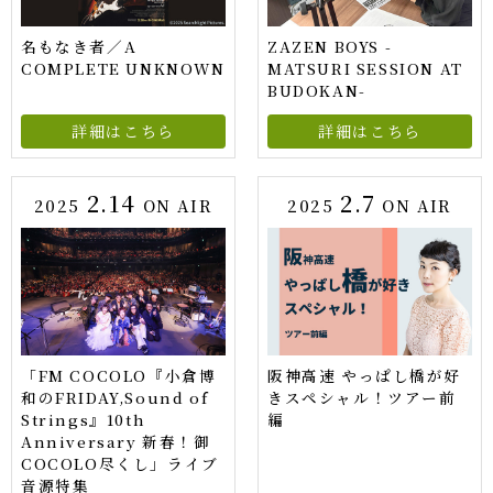
名もなき者／A
ZAZEN BOYS -
COMPLETE UNKNOWN
MATSURI SESSION AT
BUDOKAN-
詳細はこちら
詳細はこちら
2.14
2.7
2025
ON AIR
2025
ON AIR
「FM COCOLO『小倉博
阪神高速 やっぱし橋が好
和のFRIDAY,Sound of
きスペシャル！ツアー前
Strings』10th
編
Anniversary 新春！御
COCOLO尽くし」ライブ
音源特集