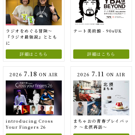
ラジオをめぐる冒険～
テート美術館 - 90sUK
『ラジオ最強説』ととも
に
詳細はこちら
詳細はこちら
7.18
7.11
2026
ON AIR
2026
ON AIR
introducing Cross
まちゃおの青春プレイバッ
Your Fingers 26
ク ～北摂再訪～