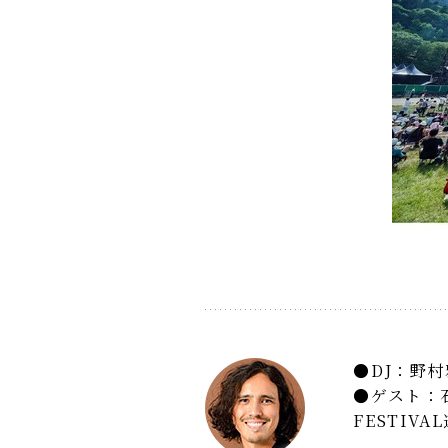
DJ：野
ゲスト：石
FESTIV