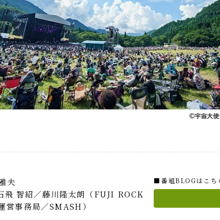
■番組BLOGはこち
村雅夫
飛 智紹／藤川隆太朗（FUJI ROCK
AL運営事務局／SMASH）