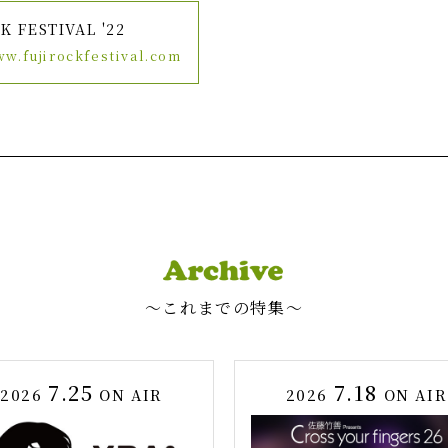
K FESTIVAL '22
ww.fujirockfestival.com
〜これまでの特集〜
7.25
7.18
2026
ON AIR
2026
ON AIR