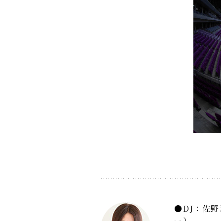
DJ：佐
ー）