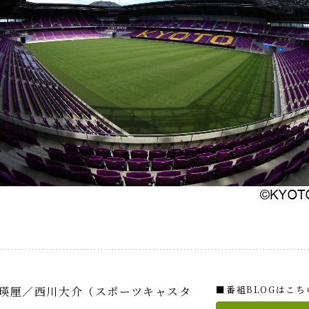
■番組BLOGはこち
野瑛厘／西川大介（スポーツキャスタ