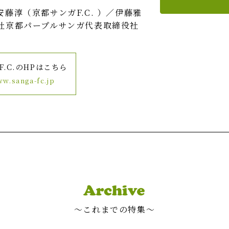
安藤淳（京都サンガF.C. ）／伊藤雅
社京都パープルサンガ代表取締役社
F.C.のHPはこちら
ww.sanga-fc.jp
〜これまでの特集〜