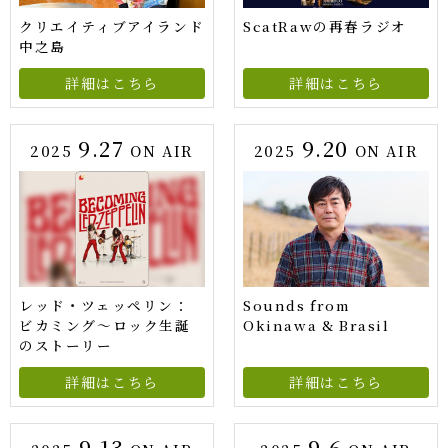
クリエイティブアイランド
ScatRawの再春ラジオ
中之島
詳細はこちら
詳細はこちら
9.27
9.20
2025
ON AIR
2025
ON AIR
レッド・ツェッペリン：
Sounds from
ビカミング〜ロック生誕
Okinawa & Brasil
のストーリー
詳細はこちら
詳細はこちら
9.13
9.6