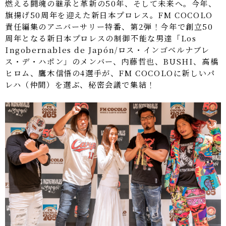
燃える闘魂の継承と革新の50年、そして未来へ。今年、
旗揚げ50周年を迎えた新日本プロレス。FM COCOLO
責任編集のアニバーサリー特番、第2弾！今年で創立50
周年となる新日本プロレスの制御不能な男達「Los
Ingobernables de Japón/ロス・インゴベルナブレ
ス・デ・ハポン」のメンバー、内藤哲也、BUSHI、高橋
ヒロム、鷹木信悟の4選手が、FM COCOLOに新しいパ
レハ（仲間）を選ぶ、秘密会議で集結！