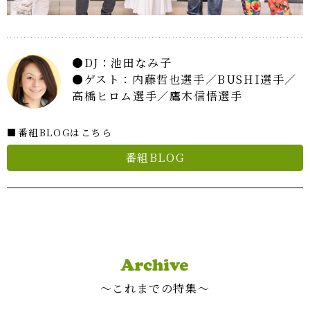
DJ：池田なみ子
ゲスト：内藤哲也選手／BUSHI選手／
高橋ヒロム選手／鷹木信悟選手
■番組BLOGはこちら
番組BLOG
〜これまでの特集〜