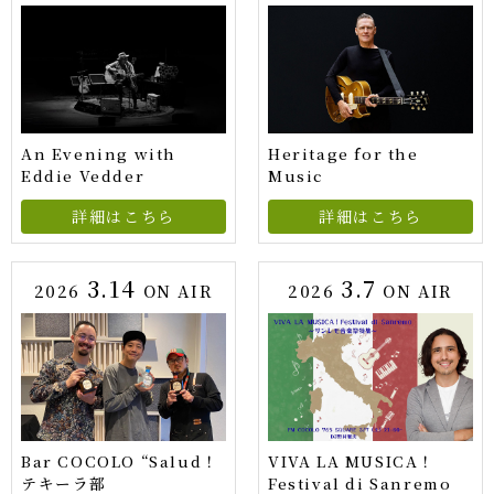
An Evening with
Heritage for the
Eddie Vedder
Music
詳細はこちら
詳細はこちら
3.14
3.7
2026
ON AIR
2026
ON AIR
Bar COCOLO “Salud！
VIVA LA MUSICA！
テキーラ部
Festival di Sanremo