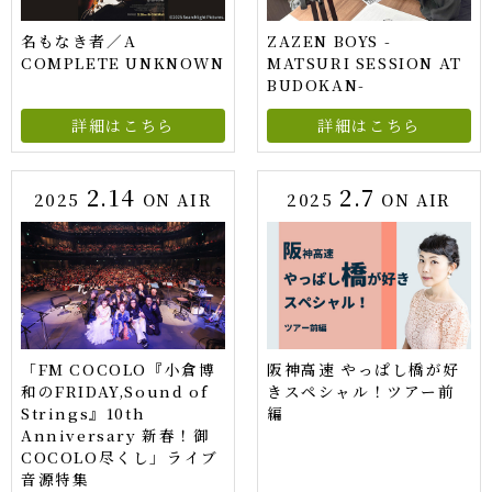
名もなき者／A
ZAZEN BOYS -
COMPLETE UNKNOWN
MATSURI SESSION AT
BUDOKAN-
詳細はこちら
詳細はこちら
2.14
2.7
2025
ON AIR
2025
ON AIR
「FM COCOLO『小倉博
阪神高速 やっぱし橋が好
和のFRIDAY,Sound of
きスペシャル！ツアー前
Strings』10th
編
Anniversary 新春！御
COCOLO尽くし」ライブ
音源特集