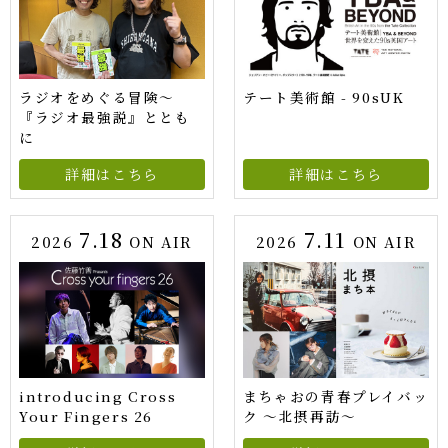
ラジオをめぐる冒険～
テート美術館 - 90sUK
『ラジオ最強説』ととも
に
詳細はこちら
詳細はこちら
7.18
7.11
2026
ON AIR
2026
ON AIR
introducing Cross
まちゃおの青春プレイバッ
Your Fingers 26
ク ～北摂再訪～