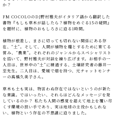
か？
FM COCOLOのDJ野村雅夫がイタリア語から翻訳した
書物『もしも草木が話したら？植物をめぐる15の疑問』
を題材に、植物のおもしろさに迫る1時間。
植物が根差し、まさに切っても切れない関係にある存
在、“土”。そして、人間が植物を糧とするために育てる
営み、“農業”。それぞれのジャンルからスペシャリスト
を招いて、野村雅夫が対談を繰り広げます。お相手の一
人目は、世界中の“土”に精通する、土壌研究者の藤井一
至先生。二人目は、愛媛で畑を持つ、元チャットモンチ
ーの高橋久美子さん。
草木も土も実は、物言わぬ存在ではないというのが新た
な常識。ではいったい、それらはどんなメッセージを発
しているのか？ 私たち人間の感覚を超えて地上を覆い尽
くす環境の担い手であり、実は地球の主役かもしれな
い、植物という存在の不思議に迫りました。