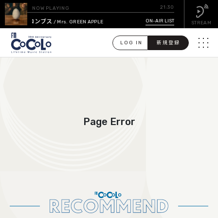
21:30
NOW PLAYING
コロンブス
ON-AIR LIST
/ Mrs. GREEN APPLE
STREAM
LOG IN
新規登録
メニュ
検
索
PICK UP
Page Error
GUEST CALENDAR
ON-AIR LIST
EVENT CALENDAR
TIMETABLE