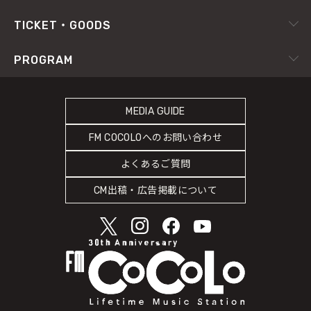
X（旧Twitter）
radiko.jp
プライバシーポリシー
TICKET・GOODS
Facebook
YouTube Channel
サイトポリシー
RADIPASS TICKET
PROGRAM
Instagram
FM802
SDGsへの取り組み
RADIPASS STORE
タイムテーブル
緊急地震速報の対応
RADIPASS GOLD
MEDIA GUIDE
DJ
災害情報共有パートナーシップ
FM COCOLOへのお問い合わせ
ゲストカレンダー
人権尊重・コンプライアンスに関する調査の結果について
よくあるご質問
COCOLO FEATURE
CM出稿・広告掲載について