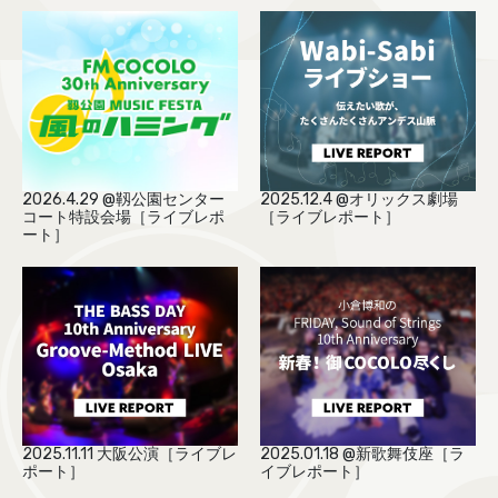
COCOLO FEATURE
DJ
FAQ
RADIPASSTORE
2026.4.29 @靱公園センター
2025.12.4 @オリックス劇場
コート特設会場［ライブレポ
［ライブレポート］
765MARKET
ート］
2025.11.11 大阪公演［ライブレ
2025.01.18 @新歌舞伎座［ラ
ポート］
イブレポート］