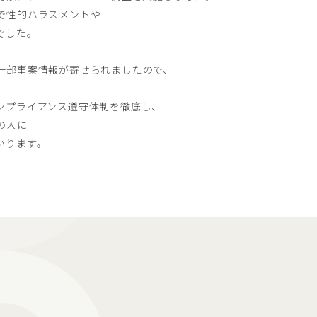
で性的ハラスメントや
でした。
一部事案情報が寄せられましたので、
ンプライアンス遵守体制を徹底し、
の人に
いります。