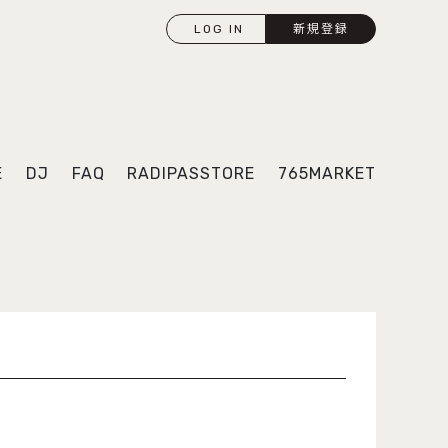
LOG IN
新規登録
E
DJ
FAQ
RADIPASSTORE
765MARKET