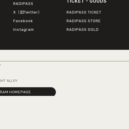
TICKET・GOODS
RADIPASS
X（旧Twitter）
RADIPASS TICKET
Facebook
RADIPASS STORE
Instagram
RADIPASS GOLD
Y
EY
© 2026 FM COCOLO
RAM HOMEPAGE