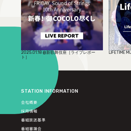
2025.01.18 @新歌舞伎座［ライブレポー
LIFETIME 
ト］
STATION INFORMATION
会社概要
採用情報
番組放送基準
番組審議会