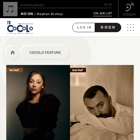
12:13
NOW PLAYING
ON AND ON
ON-AIR LIST
/ Stephen Bishop
STREAM
LOG IN
新規登録
メニュ
検
COCOLO FEATURE
索
PICK UP
GUEST CALENDAR
ON-AIR LIST
EVENT CALENDAR
TIMETABLE