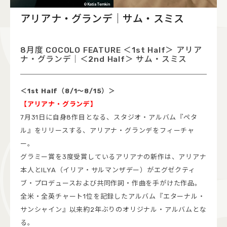
COCOLO FEATURE
アリアナ・グランデ｜サム・スミス
DJ
8月度 COCOLO FEATURE ＜1st Half＞ アリア
FAQ
ナ・グランデ｜＜2nd Half＞ サム・スミス
RADIPASSTORE
＜1st Half（8/1～8/15）＞
765MARKET
【アリアナ・グランデ】
7月31日に自身8作目となる、スタジオ・アルバム『ペタ
ル』をリリースする、アリアナ・グランデをフィーチャ
ー。
グラミー賞を3度受賞しているアリアナの新作は、アリアナ
本人とILYA（イリア・サルマンザデー）がエグゼクティ
ブ・プロデュースおよび共同作詞・作曲を手がけた作品。
全米・全英チャート1位を記録したアルバム『エターナル・
サンシャイン』以来約2年ぶりのオリジナル・アルバムとな
る。