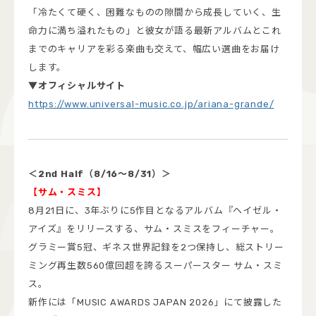
「冷たくて硬く、困難なものの隙間から成長していく、生
命力に満ち溢れたもの」と彼女が語る最新アルバムとこれ
までのキャリアを彩る楽曲も交えて、幅広い選曲をお届け
します。
▼オフィシャルサイト
https://www.universal-music.co.jp/ariana-grande/
＜2nd Half（8/16～8/31）＞
【サム・スミス】
8月21日に、3年ぶりに5作目となるアルバム『ヘイゼル・
アイズ』をリリースする、サム・スミスをフィーチャー。
グラミー賞5冠、ギネス世界記録を2つ保持し、総ストリー
ミング再生数560億回超を誇るスーパースター サム・スミ
ス。
新作には「MUSIC AWARDS JAPAN 2026」にて披露した