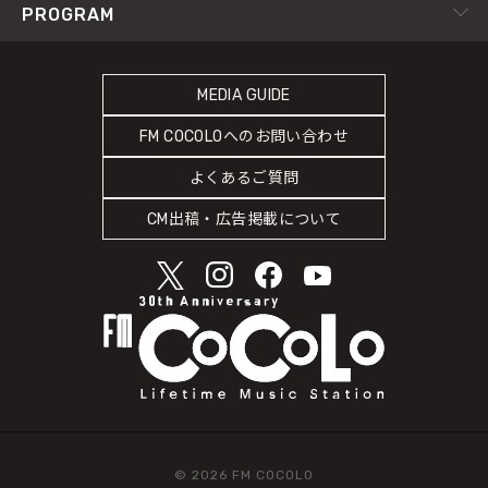
RADIPASS TICKET
PROGRAM
Instagram
FM802
SDGsへの取り組み
RADIPASS STORE
タイムテーブル
緊急地震速報の対応
RADIPASS GOLD
MEDIA GUIDE
DJ
災害情報共有パートナーシップ
FM COCOLOへのお問い合わせ
ゲストカレンダー
人権尊重・コンプライアンスに関する調査の結果について
よくあるご質問
COCOLO FEATURE
CM出稿・広告掲載について
© 2026 FM COCOLO