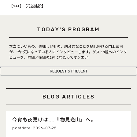
COCOLO FEATURE
［SAT］
【花谷建設】
DJ
TODAY'S PROGRAM
FAQ
RADIPASSTORE
本当にいいもの、美味しいもの、刺激的なことを探し続ける門上武司
が、“今”気になっている人にインタビューします。ゲスト1組へのインタ
ビューを、前編／後編の2週にわたってオンエア。
765MARKET
REQUEST & PRESENT
BLOG ARTICLES
今宵も夜更けは……『物見遊山』へ。
2026-07-25