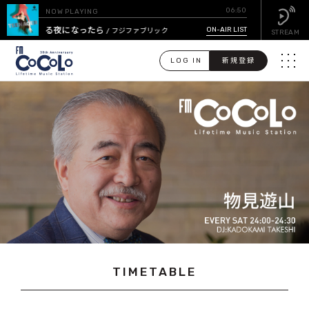
06:50
NOW PLAYING
星降る夜になったら
ON-AIR LIST
/ フジファブリック
STREAM
LOG IN
新規登録
メニュ
検
索
PICK UP
GUEST CALENDAR
ON-AIR LIST
EVENT CALENDAR
TIMETABLE
TIMETABLE