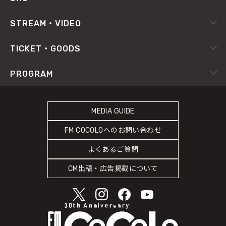
番組放送基準
イベントカレンダー
RADIPASS
STREAM・VIDEO
番組審議会
X（旧Twitter）
radiko.jp
プライバシーポリシー
TICKET・GOODS
Facebook
YouTube Channel
サイトポリシー
RADIPASS TICKET
PROGRAM
Instagram
FM802
SDGsへの取り組み
RADIPASS STORE
タイムテーブル
緊急地震速報の対応
RADIPASS GOLD
MEDIA GUIDE
DJ
災害情報共有パートナーシップ
FM COCOLOへのお問い合わせ
ゲストカレンダー
人権尊重・コンプライアンスに関する調査の結果について
よくあるご質問
COCOLO FEATURE
CM出稿・広告掲載について