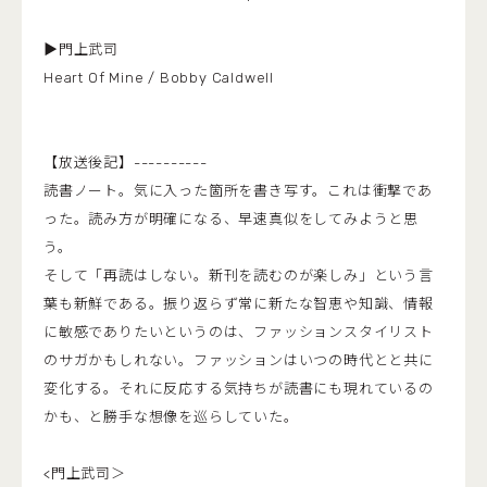
▶門上武司
Heart Of Mine / Bobby Caldwell
【放送後記】----------
読書ノート。気に入った箇所を書き写す。これは衝撃であ
った。読み方が明確になる、早速真似をしてみようと思
う。
そして「再読はしない。新刊を読むのが楽しみ」という言
葉も新鮮である。振り返らず常に新たな智恵や知識、情報
に敏感でありたいというのは、ファッションスタイリスト
のサガかもしれない。ファッションはいつの時代とと共に
変化する。それに反応する気持ちが読書にも現れているの
かも、と勝手な想像を巡らしていた。
<門上武司＞