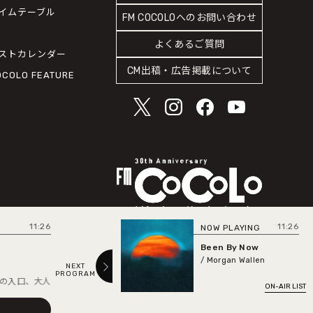
イムテーブル
FM COCOLOへのお問い合わせ
J
よくあるご質問
ストカレンダー
CM出稿・広告掲載について
OCOLO FEATURE
11:26
11:26
NOW PLAYING
NE
me
Been By Now
/ Morgan Wallen
NEXT
PREV
PROGRAM
PROGRAM
、大人の好奇心を誘う時間を光永亮太が演出します。
次の世代＝“私たち
ON-AIR LIST
submit