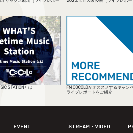
2.4 @オリックス劇場［ライブレポー
2025.11.11 大阪公演［ライブレポ
MUSIC STATIONとは
FM COCOLOがオススメするキャン
ライブレポートをご紹介
EVENT
STREAM・VIDEO
P