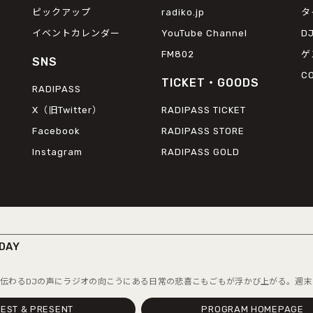
ピックアップ
radiko.jp
タ
イベントカレンダー
YouTube Channel
D
FM802
ゲ
SNS
C
TICKET・GOODS
RADIPASS
X（旧Twitter）
RADIPASS TICKET
Facebook
RADIPASS STORE
Instagram
RADIPASS GOLD
DAY
DJの声にラジオの向こうにある日常の悲喜こもごもが浮かび上がる。週末の入口
© 2026 FM COCOLO
EST & PRESENT
PROGRAM HOMEPAGE