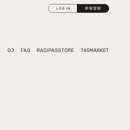
LOG IN
新規登録
E
DJ
FAQ
RADIPASSTORE
765MARKET