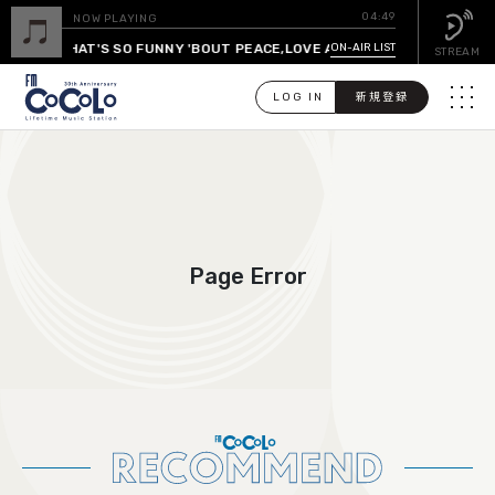
04:49
NOW PLAYING
(WHAT'S SO FUNNY 'BOUT PEACE,LOVE AND UNDERSTANDING)
ON-AIR LIST
/ BRI
STREAM
LOG IN
新規登録
メニュ
検
索
PICK UP
Page Error
GUEST CALENDAR
ON-AIR LIST
EVENT CALENDAR
TIMETABLE