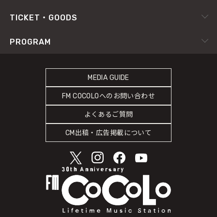
X（旧Twitter）
radiko.jp
プライバシーポリシー
TICKET・GOODS
Facebook
YouTube Channel
サイトポリシー
RADIPASS TICKET
PROGRAM
Instagram
FM802
SDGsへの取り組み
RADIPASS STORE
タイムテーブル
緊急地震速報の対応
RADIPASS GOLD
MEDIA GUIDE
DJ
災害情報共有パートナーシップ
FM COCOLOへのお問い合わせ
ゲストカレンダー
人権尊重・コンプライアンスに関する調査の結果について
よくあるご質問
COCOLO FEATURE
CM出稿・広告掲載について