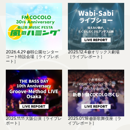
COCOLO FEATURE
DJ
FAQ
RADIPASSTORE
2026.4.29 @靱公園センター
2025.12.4 @オリックス劇場
コート特設会場［ライブレポ
［ライブレポート］
765MARKET
ート］
2025.11.11 大阪公演［ライブレ
2025.01.18 @新歌舞伎座［ラ
ポート］
イブレポート］