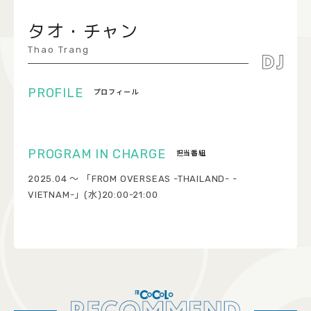
COCOLO FEATURE
タオ・チャン
DJ
Thao Trang
FAQ
プロフィール
RADIPASSTORE
765MARKET
担当番組
2025.04 ～ 「FROM OVERSEAS -THAILAND- -
VIETNAM-」(水)20:00-21:00