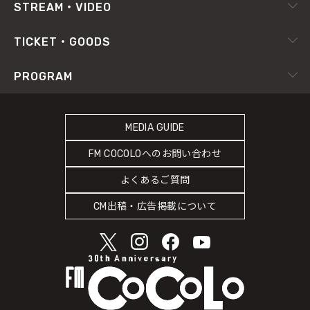
RADIPASS
STREAM・VIDEO
番組審議会
X（旧Twitter）
radiko.jp
プライバシーポリシー
TICKET・GOODS
Facebook
YouTube Channel
サイトポリシー
RADIPASS TICKET
PROGRAM
Instagram
FM802
SDGsへの取り組み
RADIPASS STORE
タイムテーブル
緊急地震速報の対応
RADIPASS GOLD
MEDIA GUIDE
DJ
災害情報共有パートナーシップ
FM COCOLOへのお問い合わせ
ゲストカレンダー
人権尊重・コンプライアンスに関する調査の結果について
よくあるご質問
COCOLO FEATURE
CM出稿・広告掲載について