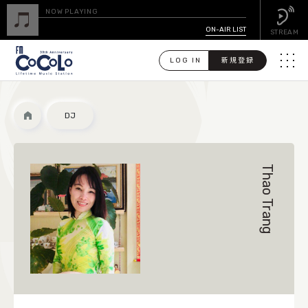
NOW PLAYING
ON-AIR LIST
STREAM
LOG IN
新規登録
メニュ
検
DJ
索
PICK UP
Thao Trang
GUEST CALENDAR
ON-AIR LIST
EVENT CALENDAR
TIMETABLE