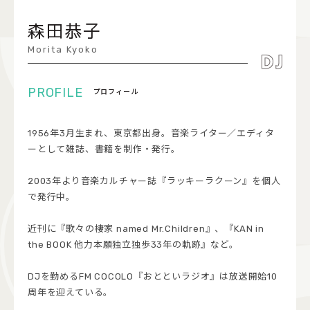
COCOLO FEATURE
森田恭子
DJ
Morita Kyoko
FAQ
プロフィール
RADIPASSTORE
1956年3月生まれ、東京都出身。音楽ライター／エディタ
765MARKET
ーとして雑誌、書籍を制作・発行。
2003年より音楽カルチャー誌『ラッキーラクーン』を個人
で発行中。
近刊に『歌々の棲家 named Mr.Children』、『KAN in
the BOOK 他力本願独立独歩33年の軌跡』など。
DJを勤めるFM COCOLO『おとといラジオ』は放送開始10
周年を迎えている。