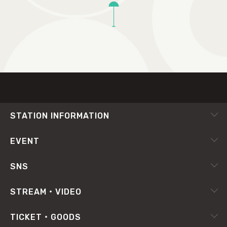
TOP
STATION INFORMATION
会社概要
EVENT
採用情報
ピックアップ
SNS
番組放送基準
イベントカレンダー
RADIPASS
STREAM・VIDEO
番組審議会
X（旧Twitter）
radiko.jp
プライバシーポリシー
TICKET・GOODS
Facebook