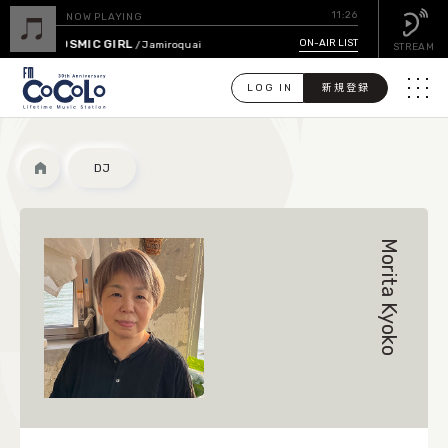
11:26
NOW PLAYING
COSMIC GIRL
ON-AIR LIST
/ Jamiroquai
STREAM
LOG IN
新規登録
メニュ
検
DJ
索
PICK UP
Morita Kyoko
GUEST CALENDAR
ON-AIR LIST
EVENT CALENDAR
TIMETABLE