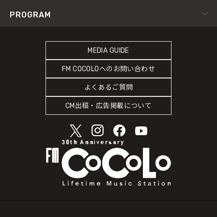
YouTube Channel
サイトポリシー
RADIPASS TICKET
PROGRAM
Instagram
FM802
SDGsへの取り組み
RADIPASS STORE
タイムテーブル
緊急地震速報の対応
RADIPASS GOLD
MEDIA GUIDE
DJ
災害情報共有パートナーシップ
FM COCOLOへのお問い合わせ
ゲストカレンダー
人権尊重・コンプライアンスに関する調査の結果について
よくあるご質問
COCOLO FEATURE
CM出稿・広告掲載について