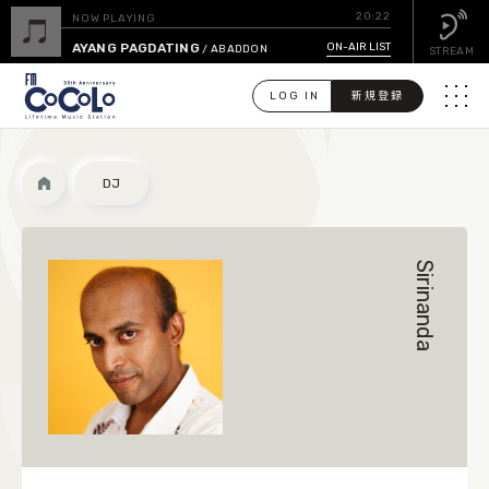
20:22
NOW PLAYING
MALIGAYANG PAGDATING
ON-AIR LIST
/ ABADDON
STREAM
LOG IN
新規登録
メニュ
検
DJ
索
PICK UP
Sirinanda
GUEST CALENDAR
ON-AIR LIST
EVENT CALENDAR
TIMETABLE