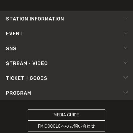
STATION INFORMATION
会社概要
EVENT
採用情報
ピックアップ
SNS
番組放送基準
イベントカレンダー
RADIPASS
STREAM・VIDEO
番組審議会
X（旧Twitter）
radiko.jp
プライバシーポリシー
TICKET・GOODS
Facebook
YouTube Channel
サイトポリシー
RADIPASS TICKET
PROGRAM
Instagram
FM802
SDGsへの取り組み
RADIPASS STORE
タイムテーブル
緊急地震速報の対応
RADIPASS GOLD
MEDIA GUIDE
DJ
災害情報共有パートナーシップ
FM COCOLOへのお問い合わせ
ゲストカレンダー