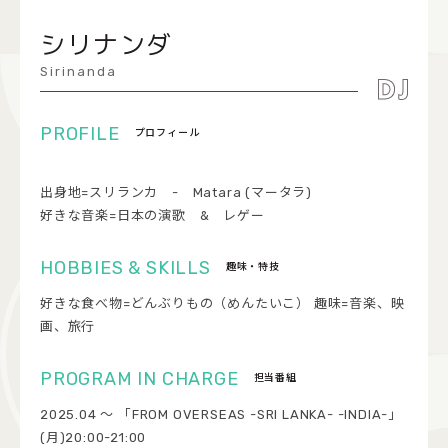
COCOLO FEATURE
シリナンダ
DJ
Sirinanda
FAQ
プロフィール
RADIPASSTORE
出身地=スリランカ - Matara (マータラ)
765MARKET
好きな音楽=日本の演歌 & レゲー
趣味・特技
好きな食べ物=どんぶりもの（めんたいこ） 趣味=音楽、映
画、旅行
担当番組
2025.04 ～ 「FROM OVERSEAS -SRI LANKA- -INDIA-」
(月)20:00-21:00