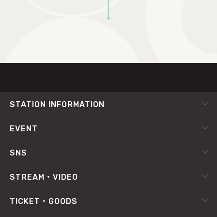
TOP
STATION INFORMATION
会社概要
EVENT
採用情報
ピックアップ
SNS
番組放送基準
イベントカレンダー
RADIPASS
STREAM・VIDEO
番組審議会
X（旧Twitter）
radiko.jp
プライバシーポリシー
TICKET・GOODS
Facebook
YouTube Channel