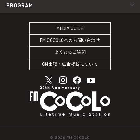
サイトポリシー
RADIPASS TICKET
PROGRAM
Instagram
FM802
SDGsへの取り組み
RADIPASS STORE
タイムテーブル
緊急地震速報の対応
RADIPASS GOLD
MEDIA GUIDE
DJ
災害情報共有パートナーシップ
FM COCOLOへのお問い合わせ
ゲストカレンダー
人権尊重・コンプライアンスに関する調査の結果について
よくあるご質問
COCOLO FEATURE
CM出稿・広告掲載について
© 2026 FM COCOLO