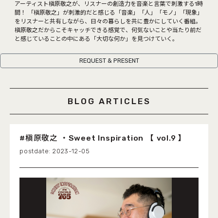
COCOLO FEATURE
アーティスト槇原敬之が、リスナーの創造力を音楽と言葉で刺激する1時
間！ 「槇原敬之」が刺激的だと感じる「音楽」「人」「モノ」「現象」
をリスナーと共有しながら、日々の暮らしを共に豊かにしていく番組。
DJ
槇原敬之だからこそキャッチできる感覚で、何気ないことや当たり前だ
と感じていることの中にある「大切な何か」を見つけていく。
FAQ
REQUEST & PRESENT
RADIPASSTORE
765MARKET
BLOG ARTICLES
#槇原敬之 ・Sweet Inspiration 【 vol.9 】
2023-12-05