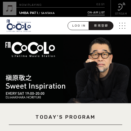
02:51
NOW PLAYING
SAMBA PATI
ON-AIR LIST
/ SANTANA
STREAM
LOG IN
新規登録
メニュ
検
索
PICK UP
GUEST CALENDAR
ON-AIR LIST
EVENT CALENDAR
TODAY'S PROGRAM
TIMETABLE