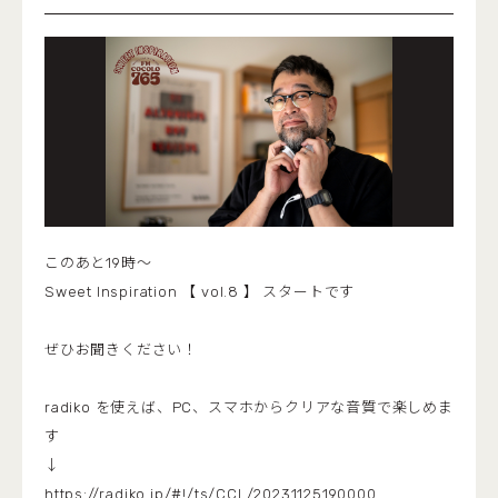
このあと19時〜
Sweet Inspiration 【 vol.8 】 スタートです
ぜひお聞きください！
radiko を使えば、PC、スマホからクリアな音質で楽しめま
す
↓
https://radiko.jp/#!/ts/CCL/20231125190000