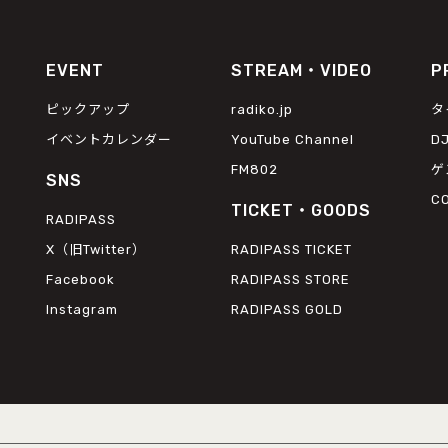
EVENT
STREAM・VIDEO
P
ピックアップ
radiko.jp
タ
イベントカレンダー
YouTube Channel
D
FM802
ゲ
SNS
C
TICKET・GOODS
RADIPASS
X（旧Twitter）
RADIPASS TICKET
Facebook
RADIPASS STORE
Instagram
RADIPASS GOLD