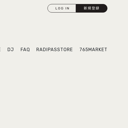
LOG IN
新規登録
E
DJ
FAQ
RADIPASSTORE
765MARKET