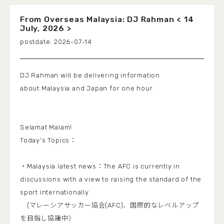
From Overseas Malaysia: DJ Rahman < 14
July, 2026 >
2026-07-14
DJ Rahman will be delivering information
about Malaysia and Japan for one hour.
Selamat Malam!
Today's Topics：
・Malaysia latest news：The AFC is currently in
discussions with a view to raising the standard of the
sport internationally
(マレーシアサッカー協会(AFC)、国際的なレベルアップ
を目指し協議中）