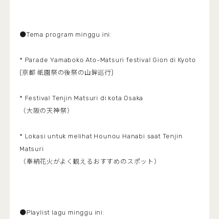
●Tema program minggu ini:
* Parade Yamaboko Ato-Matsuri festival Gion di Kyoto
(京都 祇園祭の後祭の山鉾巡行)
* Festival Tenjin Matsuri di kota Osaka
（大阪の天神祭）
* Lokasi untuk melihat Hounou Hanabi saat Tenjin
Matsuri
（奉納花火がよく観えるおすすめのスポット）
●Playlist lagu minggu ini: