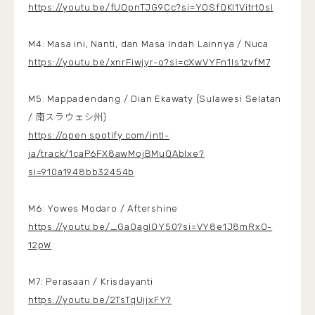
https://youtu.be/fUOpnTJG9Cc?si=YOSfQKl1Vitrt0sI
M4: Masa ini, Nanti, dan Masa Indah Lainnya / Nuca
https://youtu.be/xnrFiwjyr-o?si=cXwVYFn1Is1zvfM7
M5: Mappadendang / Dian Ekawaty (Sulawesi Selatan
/ 南スラウェシ州)
https://open.spotify.com/intl-
ja/track/1caP6FX8awMojBMuQAblxe?
si=910a1948bb32454b
M6: Yowes Modaro / Aftershine
https://youtu.be/_GaOagIOY50?si=VY8e1J8mRxO-
12pW
M7: Perasaan / Krisdayanti
https://youtu.be/2TsTqUjjxFY?