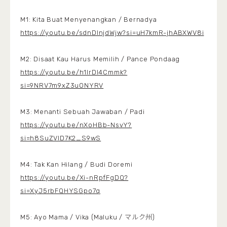
M1: Kita Buat Menyenangkan / Bernadya
https://youtu.be/sdnDInjdWjw?si=uH7kmR-jhABXWV8i
M2: Disaat Kau Harus Memilih / Pance Pondaag
https://youtu.be/h1lrDl4Cmmk?
si=9NRV7m9xZ3uONYRV
M3: Menanti Sebuah Jawaban / Padi
https://youtu.be/nXoHBb-NsvY?
si=h8SuZVID7K2_S9wS
M4: Tak Kan Hilang / Budi Doremi
https://youtu.be/Xi-nRpfFgDQ?
si=XyJ5rbFQHYSGpo7q
M5: Ayo Mama / Vika (Maluku / マルク州)