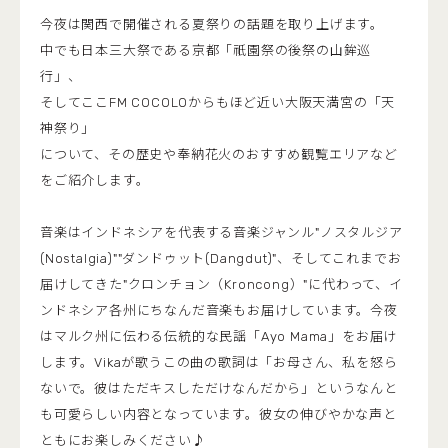
今夜は関西で開催される夏祭りの話題を取り上げます。
中でも日本三大祭である京都「祇園祭の後祭の山鉾巡
行」、
そしてここFM COCOLOからもほど近い大阪天満宮の「天
神祭り」
について、その歴史や奉納花火のおすすめ観覧エリアなど
をご紹介します。
音楽はインドネシアを代表する音楽ジャンル"ノスタルジア
(Nostalgia)""ダンドゥット(Dangdut)"、そしてこれまでお
届けしてきた"クロンチョン（Kroncong）"に代わって、イ
ンドネシア各州にちなんだ音楽もお届けしています。今夜
はマルク州に伝わる伝統的な民謡「Ayo Mama」をお届け
します。Vikaが歌うこの曲の歌詞は「お母さん、私を怒ら
ないで。彼はただキスしただけなんだから」というなんと
も可愛らしい内容となっています。彼女の伸びやかな声と
ともにお楽しみください♪