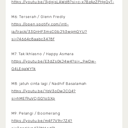
https://youtu.be/3jdgjsLAWd8?si=c-x7BzAzZPHgQyT-
M6: Terserah / Glenn Fredly
https://open.spotify.com/intl-
ja/track/33QnHF3msCGbJ1i3wqmQYU?
si=74664c8aabc3478f
M7: Tak Ikhlasno / Happy Asmara
https://youtu.be/E3dZs0kJ4w4?si=_9wDw-
Q4LEqaWY1k
M8: jatuh cinta lagi / Nadhif Basalamah
https://youtu.be/YqV3oDwJCQ4?
si=hMEf9uVCjSQ1oSXp
M9: Pelangi / Boomerang
https://youtu.be/m4F7V1hr7Z4?