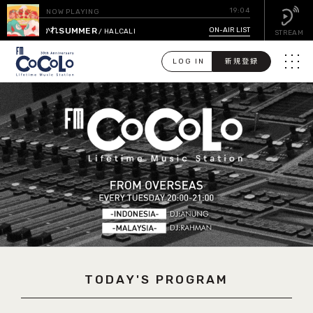
19:04
NOW PLAYING
おつかれSUMMER
ON-AIR LIST
/ HALCALI
STREAM
LOG IN
新規登録
メニュ
検
索
PICK UP
GUEST CALENDAR
ON-AIR LIST
EVENT CALENDAR
TODAY'S PROGRAM
TIMETABLE