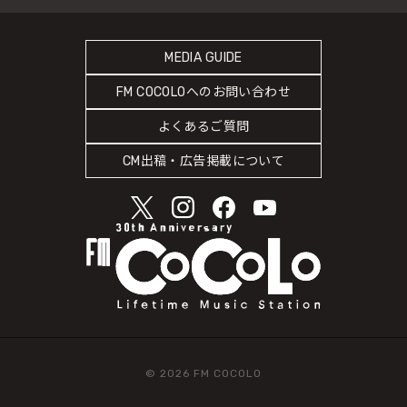
FM802
SDGsへの取り組み
RADIPASS STORE
タイムテーブル
緊急地震速報の対応
RADIPASS GOLD
MEDIA GUIDE
DJ
災害情報共有パートナーシップ
FM COCOLOへのお問い合わせ
ゲストカレンダー
人権尊重・コンプライアンスに関する調査の結果について
よくあるご質問
COCOLO FEATURE
CM出稿・広告掲載について
© 2026 FM COCOLO