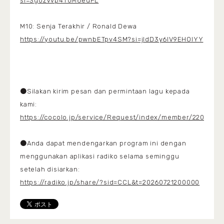
si=3gozVvp4T0M6edPL
M10: Senja Terakhir / Ronald Dewa
https://youtu.be/pwnbETpv4SM?si=jIdD3y6IV9EHOIYY
●Silakan kirim pesan dan permintaan lagu kepada
kami:
https://cocolo.jp/service/Request/index/member/2200
●Anda dapat mendengarkan program ini dengan
menggunakan aplikasi radiko selama seminggu
setelah disiarkan:
https://radiko.jp/share/?sid=CCL&t=20260721200000