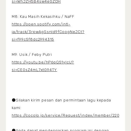
si=WhJZH5B4sw4eGZDH
M8: Kau Masih Kekasihku / NaFF
https://open.spotify.com/intl-
ja/track/3rpwAgSsnId9fCoogNeJCt?
si=f99c5f8dc2994315
M9: Usik / Feby Putri
https://youtu.be/hP6pQ51yIcU?
si=CE0sZ4mL7xtG94TY
●Silakan kirim pesan dan permintaan lagu kepada
kami:
https://cocolo.jp/service/Request/index/member/2200
●Anda dapat mendengarkan program ini dengan