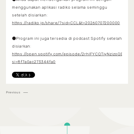
menggunakan aplikasi radiko selama seminggu
setelah disiarkan:
https://radiko.jp/share/?sid=CCL&t=20260707200000
●Program ini juga tersedia di podcast Spotify setelah
disiarkan:
https://open.spotify.com/episode/2rhIFYCQTiyNzizoQERfts?
si=8f7a0ac273344fa0
Previous