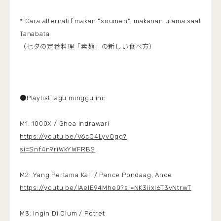
* Cara alternatif makan “soumen”, makanan utama saat
Tanabata
（七夕の定番料理「素麺」の新しい食べ方）
●Playlist lagu minggu ini:
M1: 1000X / Ghea Indrawari
https://youtu.be/V6cQ4LyvOgg?
si=Snf4n9riWkYWFRBS
M2: Yang Pertama Kali / Pance Pondaag, Ance
https://youtu.be/IAeIE94Mhe0?si=NK3iixl6T3vNtrwT
M3: Ingin Di Cium / Potret