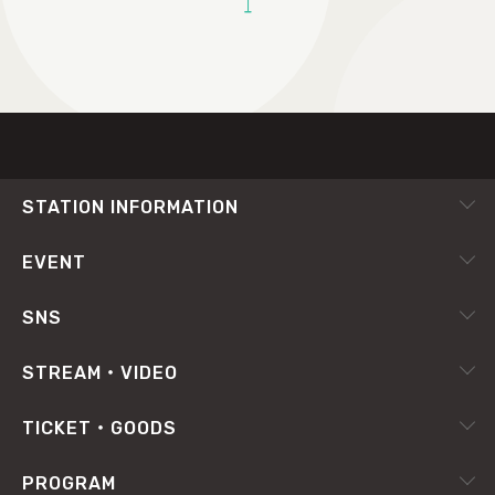
TOP
STATION INFORMATION
会社概要
EVENT
採用情報
ピックアップ
SNS
番組放送基準
イベントカレンダー
RADIPASS
STREAM・VIDEO
番組審議会
X（旧Twitter）
radiko.jp
プライバシーポリシー
TICKET・GOODS
Facebook
YouTube Channel
サイトポリシー
RADIPASS TICKET
PROGRAM
Instagram