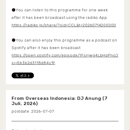
●You can listen to this programme for one week
after it has been broadcast using the radiko App:
https://radiko.jp/share/?sid=CCL&t=20260714200000
●You can also enjoy this programme as a podcast on
Spotify after it has been broadcast:
https://open.spotify.com/episode/1Fsnjwg4LbHqPnoJLExl1
si=5b3b2d3118d84c19
From Overseas Indonesia: DJ Anung (7
Juli, 2026)
2026-07-07