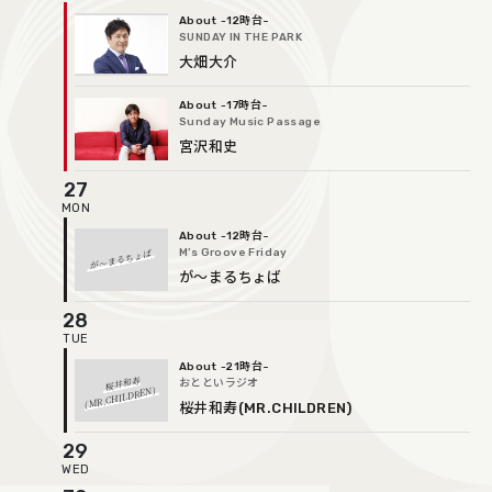
-12時台
SUNDAY IN THE PARK
大畑大介
-17時台
Sunday Music Passage
宮沢和史
27
-12時台
が〜まるちょば
M’s Groove Friday
が〜まるちょば
28
-21時台
桜井和寿
おとといラジオ
(MR.CHILDREN)
桜井和寿(MR.CHILDREN)
29