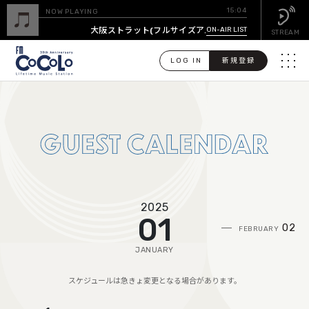
15:04
NOW PLAYING
大阪ストラット(フルサイズアルバムバージョン)
ON-AIR LIST
/ ウルフルズ
STREAM
LOG IN
新規登録
メニュ
検
索
PICK UP
GUEST CALENDAR
2025
ON-AIR LIST
01
02
FEBRUARY
EVENT CALENDAR
JANUARY
TIMETABLE
スケジュールは急きょ変更となる場合があります。