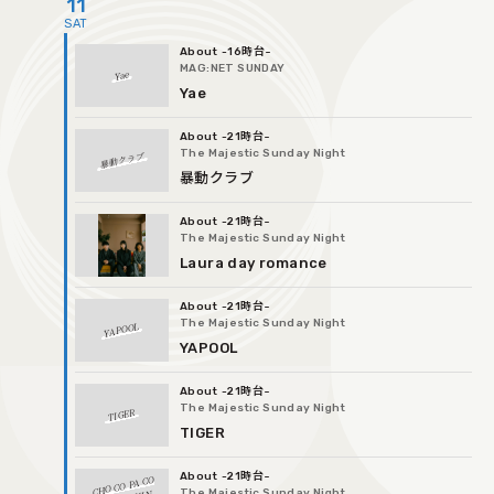
11
-16時台
MAG:NET SUNDAY
Yae
Yae
-21時台
The Majestic Sunday Night
暴動クラブ
暴動クラブ
-21時台
The Majestic Sunday Night
Laura day romance
-21時台
The Majestic Sunday Night
YAPOOL
YAPOOL
-21時台
The Majestic Sunday Night
TIGER
TIGER
-21時台
CHO CO PA CO
The Majestic Sunday Night