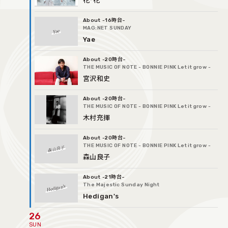
花*花
-16時台
MAG:NET SUNDAY
Yae
Yae
-20時台
THE MUSIC OF NOTE - BONNIE PINK Let it grow -
宮沢和史
-20時台
THE MUSIC OF NOTE - BONNIE PINK Let it grow -
木村充揮
-20時台
THE MUSIC OF NOTE - BONNIE PINK Let it grow -
森山良子
森山良子
-21時台
The Majestic Sunday Night
Hedigan's
Hedigan's
26