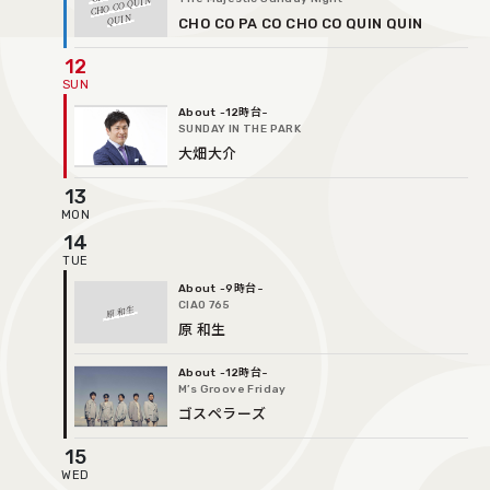
CHO CO QUIN
QUIN
CHO CO PA CO CHO CO QUIN QUIN
12
-12時台
SUNDAY IN THE PARK
大畑大介
13
14
-9時台
CIAO 765
原 和生
原 和生
-12時台
M’s Groove Friday
ゴスペラーズ
15