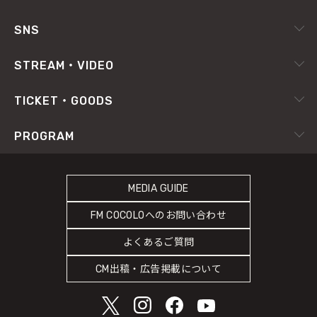
採用情報
ピックアップ
SNS
番組放送基準
イベントカレンダー
RADIPASS
STREAM・VIDEO
番組審議会
X（旧Twitter）
radiko.jp
プライバシーポリシー
TICKET・GOODS
Facebook
YouTube Channel
サイトポリシー
RADIPASS TICKET
PROGRAM
Instagram
FM802
SDGsへの取り組み
RADIPASS STORE
タイムテーブル
緊急地震速報の対応
RADIPASS GOLD
MEDIA GUIDE
DJ
災害情報共有パートナーシップ
FM COCOLOへのお問い合わせ
ゲストカレンダー
人権尊重・コンプライアンスに関する調査の結果について
よくあるご質問
COCOLO FEATURE
CM出稿・広告掲載について