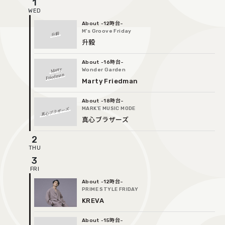
1
COCOLO FEATURE
-12時台
DJ
M’s Groove Friday
升毅
升毅
FAQ
-16時台
Marty
Wonder Garden
RADIPASSTORE
Friedman
Marty Friedman
765MARKET
-18時台
真心ブラザーズ
MARK'E MUSIC MODE
真心ブラザーズ
2
3
-12時台
PRIME STYLE FRIDAY
KREVA
-15時台