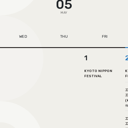
05
MAY
WED
THU
FRI
1
KYOTO NIPPON
K
FESTIVAL
F
(