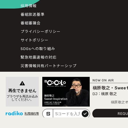
採用情報
番組放送基準
番組審議会
プライバシーポリシー
サイトポリシー
SDGsへの取り組み
緊急地震速報の対応
災害情報共有パートナーシップ
人権尊重・コンプライアンスに関する調査の結果について
NOW ON AIR
槇原敬之・Sweet I
槇原 敬之
槇原敬之オリジナルデ
REQU
submit
利用規約等