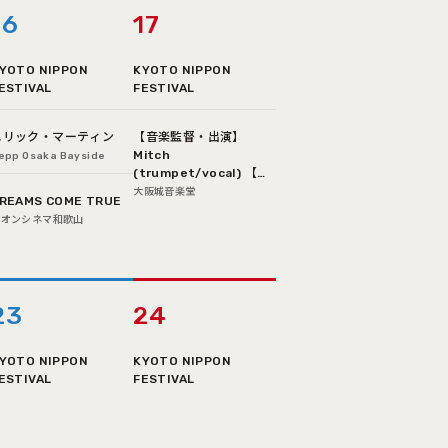
16
17
YOTO NIPPON
KYOTO NIPPON
ESTIVAL
FESTIVAL
エリック・マーティン
【音楽監督・出演】
Mitch
epp Osaka Bayside
(trumpet/vocal) 【出
演】MITCH ALL STARS
大阪城音楽堂
REAMS COME TRUE
/ 韻シストBAND / 木村
イオンシネマ和歌山
充揮 / 小柳淳子 / 中村 中
/ Hanah Spring / 広瀬
未来 / BLITZ AND
SQUASH BRASS BAND
MC：加美幸伸（FM
23
24
COCOLO）
YOTO NIPPON
KYOTO NIPPON
ESTIVAL
FESTIVAL