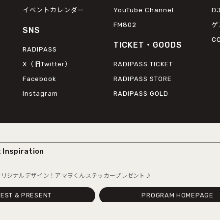
イベントカレンダー
YouTube Channel
D
FM802
ゲ
SNS
C
TICKET・GOODS
RADIPASS
X（旧Twitter）
RADIPASS TICKET
Facebook
RADIPASS STORE
Instagram
RADIPASS GOLD
nspiration
ザイン！アマヲくんステッカープレゼント♪
© 2026 FM COCOLO
EST & PRESENT
PROGRAM HOMEPAGE