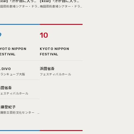
kcal)「汗が目に入った
(kcal)「汗が目に入った
だけ」
だけ」
梅田芸術劇場シアター・ドラ
梅田芸術劇場シアター・ドラ
マシティ
マシティ
9
10
YOTO NIPPON
KYOTO NIPPON
ESTIVAL
FESTIVAL
L DIVO
浜田省吾
グランキューブ大阪
フェスティバルホール
浜田省吾
フェスティバルホール
加藤登紀子
兵庫県立芸術文化センター
阪急中ホール