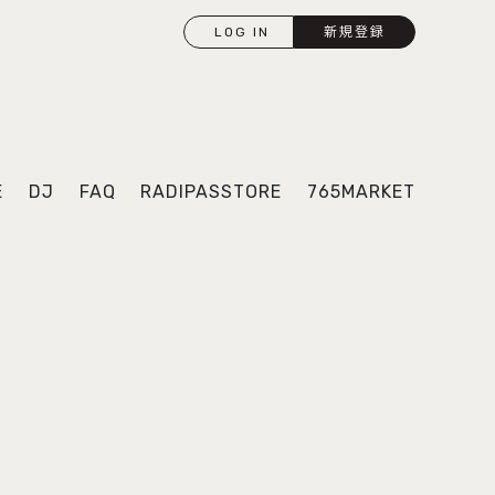
LOG IN
新規登録
E
DJ
FAQ
RADIPASSTORE
765MARKET