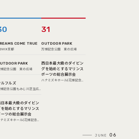
30
31
REAMS COME TRUE
OUTDOOR PARK
OVIX京都
万博記念公園 東の広場
UTDOOR PARK
西日本最大級のダイビン
グを始めとするマリンス
万博記念公園 東の広場
ポーツの総合展示会
ハナミズキホール(花博記念公
ウルフルズ
園鶴見緑地内)
万博記念公園もみじ川芝生広
場
西日本最大級のダイビン
グを始めとするマリンス
ポーツの総合展示会
ハナミズキホール(花博記念公
鶴見緑地内)
06
JUNE