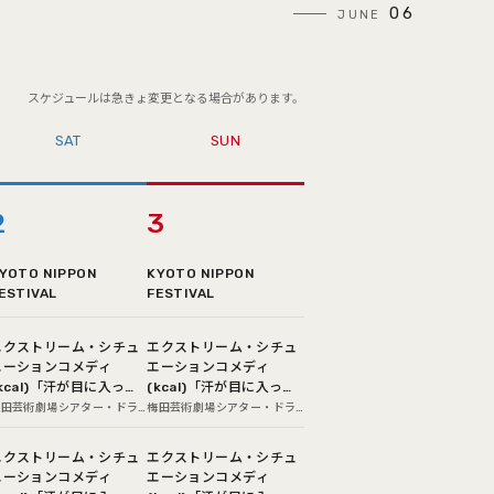
06
JUNE
スケジュールは急きょ変更となる場合があります。
SAT
SUN
2
3
YOTO NIPPON
KYOTO NIPPON
ESTIVAL
FESTIVAL
エクストリーム・シチュ
エクストリーム・シチュ
エーションコメディ
エーションコメディ
kcal)「汗が目に入った
(kcal)「汗が目に入った
だけ」
だけ」
梅田芸術劇場シアター・ドラ
梅田芸術劇場シアター・ドラ
マシティ
マシティ
エクストリーム・シチュ
エクストリーム・シチュ
エーションコメディ
エーションコメディ