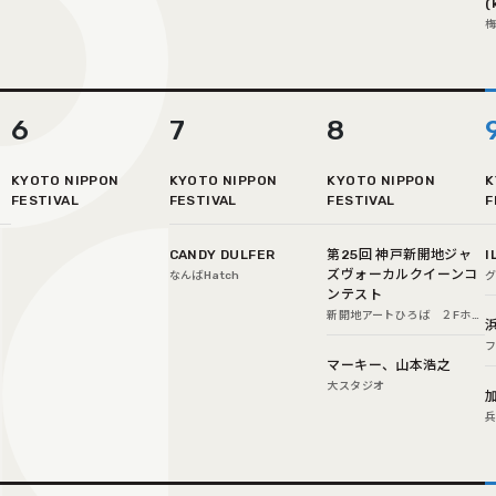
(
6
7
8
KYOTO NIPPON
KYOTO NIPPON
KYOTO NIPPON
K
FESTIVAL
FESTIVAL
FESTIVAL
F
CANDY DULFER
第25回 神戸新開地ジャ
I
ズヴォーカルクイーンコ
なんばHatch
ンテスト
新開地アートひろば ２Fホー
ル
マーキー、山本浩之
大スタジオ