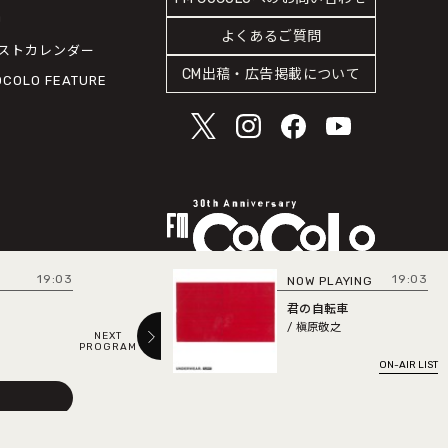
J
よくあるご質問
ストカレンダー
CM出稿・広告掲載について
OCOLO FEATURE
19:03
19:03
NOW PLAYING
NE
木
君の自転車
/ 槇原敬之
NEXT
PREV
PROGRAM
PROGRAM
「GROOVE」というキーワ
ON-AIR LIST
submit