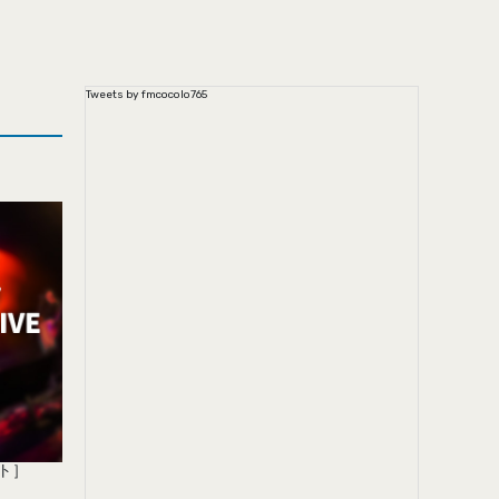
Tweets by fmcocolo765
ート］