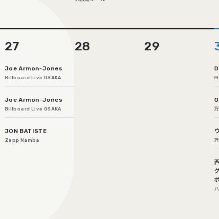
27
28
29
Joe Armon-Jones
D
Billboard Live OSAKA
M
Joe Armon-Jones
O
Billboard Live OSAKA
JON BATISTE
Zepp Namba
園