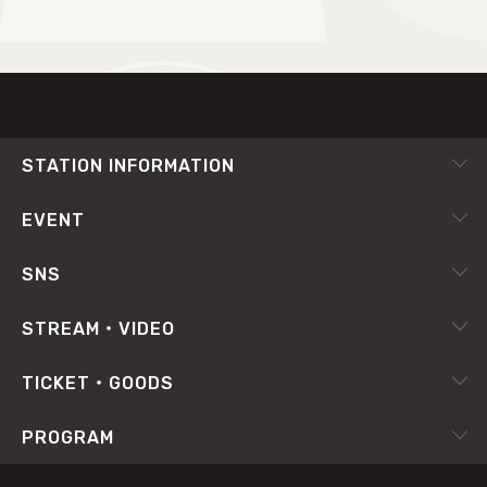
TOP
STATION INFORMATION
会社概要
EVENT
採用情報
ピックアップ
SNS
番組放送基準
イベントカレンダー
RADIPASS
STREAM・VIDEO
番組審議会
X（旧Twitter）
radiko.jp
プライバシーポリシー
TICKET・GOODS
Facebook
YouTube Channel
サイトポリシー
RADIPASS TICKET
PROGRAM
Instagram
FM802
SDGsへの取り組み
RADIPASS STORE
タイムテーブル