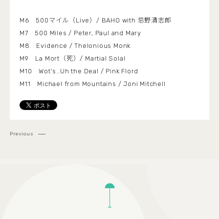
M6 500マイル（Live）/ BAHO with 忌野清志郎
M7 500 Miles / Peter, Paul and Mary
M8 Evidence / Thelonious Monk
M9 La Mort（死）/ Martial Solal
M10 Wot’s…Uh the Deal / Pink Flord
M11 Michael from Mountains / Joni Mitchell
Previous