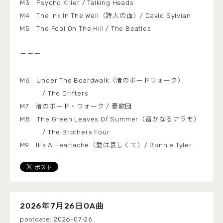
M3 Psycho Killer / Talking Heads
M4 The Ink In The Well（詩人の血）/ David Sylvian
M5 The Fool On The Hill / The Beatles
＝＝＝
M6 Under The Boardwalk（渚のボードウォーク）
/ The Drifters
M7 渚のボード・ウォーク / 憂歌団
M8 The Green Leaves Of Summer（遥かなるアラモ）
/ The Brothers Four
M9 It’s A Heartache（愛は哀しくて）/ Bonnie Tyler
2026年7月26日OA曲
2026-07-26