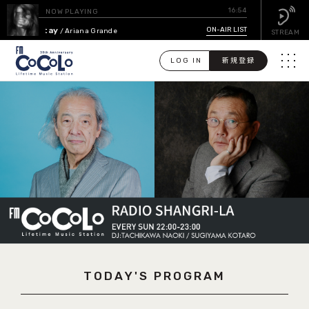
16:54
NOW PLAYING
stay
ON-AIR LIST
/ Ariana Grande
STREAM
LOG IN
新規登録
メニュ
検
索
PICK UP
GUEST CALENDAR
ON-AIR LIST
EVENT CALENDAR
TODAY'S PROGRAM
TIMETABLE