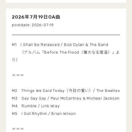
2026年7月19日OA曲
2026-07-19
M1 I Shall Be Released / Bob Dylan & The Band
（アルバム「Before The Flood（偉大なる復活）」よ
り）
＝＝＝
M2 Things We Said Today（今日の誓い）/ The Beatles
M3 Say Say Say / Paul McCartney & Michael Jackson
M4 Rumble / Link Wray
M5 I Got Rhythm / Brian Wilson
＝＝＝