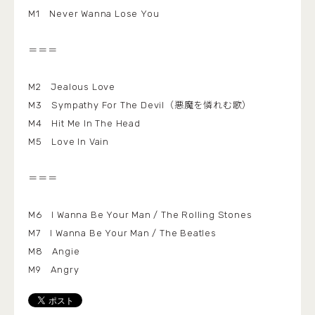
M1 Never Wanna Lose You
＝＝＝
M2 Jealous Love
M3 Sympathy For The Devil（悪魔を憐れむ歌）
M4 Hit Me In The Head
M5 Love In Vain
＝＝＝
M6 I Wanna Be Your Man / The Rolling Stones
M7 I Wanna Be Your Man / The Beatles
M8 Angie
M9 Angry