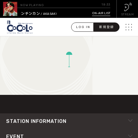
18:33
NOW PLAYING
トンチンカン
ON-AIR LIST
/ AKASAKI
STREAM
LOG IN
新規登録
メニュ
検
索
PICK UP
TOP
GUEST CALENDAR
ON-AIR LIST
EVENT CALENDAR
STATION INFORMATION
TIMETABLE
会社概要
EVENT