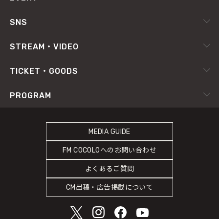
COCOLO FEATURE
採用情報
ピックアップ
SNS
DJ
番組放送基準
イベントカレンダー
RADIPASS
STREAM・VIDEO
FAQ
番組審議会
X（旧Twitter）
radiko.jp
プライバシーポリシー
TICKET・GOODS
RADIPASSTORE
Facebook
YouTube Channel
サイトポリシー
RADIPASS TICKET
PROGRAM
765MARKET
Instagram
FM802
SDGsへの取り組み
RADIPASS STORE
タイムテーブル
緊急地震速報の対応
RADIPASS GOLD
MEDIA GUIDE
DJ
災害情報共有パートナーシップ
FM COCOLOへのお問い合わせ
ゲストカレンダー
人権尊重・コンプライアンスに関する調査の結果について
よくあるご質問
COCOLO FEATURE
CM出稿・広告掲載について