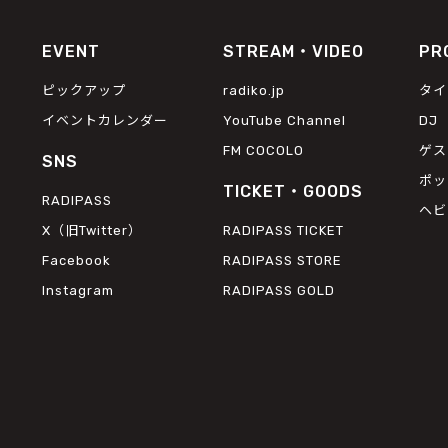
EVENT
STREAM・VIDEO
PR
ピックアップ
radiko.jp
タイ
イベントカレンダー
YouTube Channel
DJ
FM COCOLO
ゲス
SNS
ポッ
TICKET・GOODS
RADIPASS
ヘビ
X（旧Twitter）
RADIPASS TICKET
Facebook
RADIPASS STORE
Instagram
RADIPASS GOLD