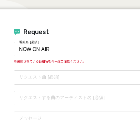
Request
番組名 [必須]
※選択されている番組名を今一度ご確認ください。
リクエスト曲 [必須]
リクエストする曲のアーティスト名 [必須]
メッセージ