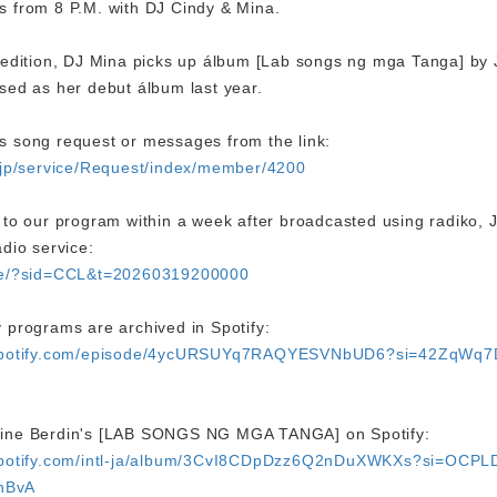
s from 8 P.M. with DJ Cindy & Mina.
s edition, DJ Mina picks up álbum [Lab songs ng mga Tanga] by 
sed as her debut álbum last year.
s song request or messages from the link:
o.jp/service/Request/index/member/4200
n to our program within a week after broadcasted using radiko, 
adio service:
are/?sid=CCL&t=20260319200000
 programs are archived in Spotify:
.spotify.com/episode/4ycURSUYq7RAQYESVNbUD6?si=42ZqWq
nine Berdin's [LAB SONGS NG MGA TANGA] on Spotify:
.spotify.com/intl-ja/album/3CvI8CDpDzz6Q2nDuXWKXs?si=OCPL
hBvA