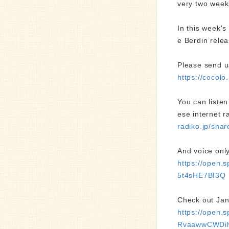
very two week
In this week'
e Berdin relea
Please send u
https://cocol
You can liste
ese internet r
radiko.jp/sh
And voice only
https://open
5t4sHE7BI3Q
Check out Ja
https://open
RvaawwCWDi