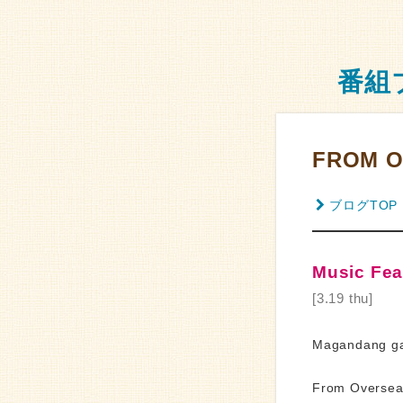
番組
FROM O
ブログTOP
Music Fea
[3.19 thu]
Magandang ga
From Overseas