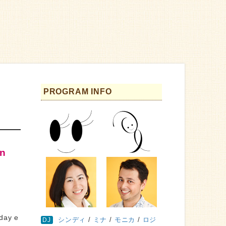
PROGRAM INFO
in
sday e
シンディ
/
ミナ
/
モニカ
/
ロジ
DJ