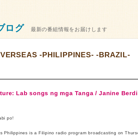
ブログ
最新の番組情報をお届けします
VERSEAS -PHILIPPINES- -BRAZIL-
ture: Lab songs ng mga Tanga / Janine Berd
bi po!
 Philippines is a Filipino radio program broadcasting on Thur