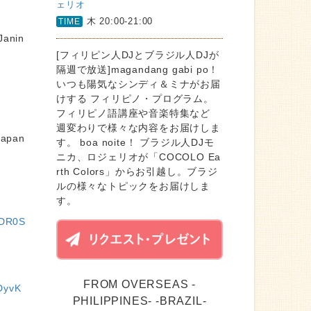
ェリオ
木 20:00-21:00
TIME
Janin
[フィリピン人DJとブラジル人DJが
隔週で放送]magandang gabi po！
いつも陽気なシンディ＆ミナがお届
けする フィリピノ・プログラム。
フィリピノ語講座や音楽特集など
週変わりで様々な内容をお届けしま
Japan
す。 boa noite！ ブラジル人DJモ
ニカ、ロジェリオが「COCOLO Ea
rth Colors」からお引越し。ブラジ
ルの様々なトピックをお届けしま
す。
7DR0S
FROM OVERSEAS -
DyvK
PHILIPPINES- -BRAZIL-