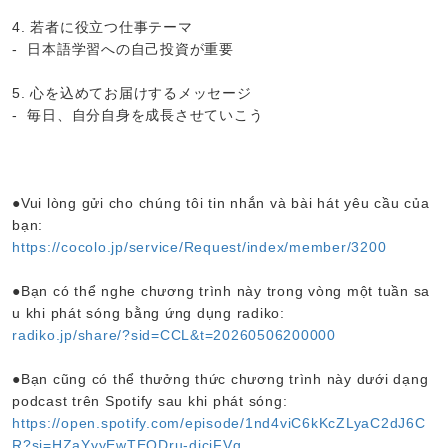
4. 若者に役立つ仕事テーマ
- 日本語学習への自己投資が重要
5. 心を込めてお届けするメッセージ
- 毎日、自分自身を成長させていこう
●Vui lòng gửi cho chúng tôi tin nhắn và bài hát yêu cầu của
bạn:
https://cocolo.jp/service/Request/index/member/3200
●Bạn có thể nghe chương trình này trong vòng một tuần sa
u khi phát sóng bằng ứng dụng radiko:
radiko.jp/share/?sid=CCL&t=20260506200000
●Bạn cũng có thể thưởng thức chương trình này dưới dạng
podcast trên Spotify sau khi phát sóng:
https://open.spotify.com/episode/1nd4viC6kKcZLyaC2dJ6C
R?si=HZaYyyEwTEODru-dicjFVg