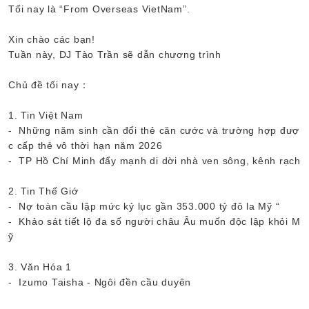
Tối nay là “From Overseas VietNam”.
Xin chào các bạn!
Tuần này, DJ Tào Trần sẽ dẫn chương trình
Chủ đề tối nay：
1. Tin Việt Nam
- Những năm sinh cần đổi thẻ căn cước và trường hợp đượ
c cấp thẻ vô thời hạn năm 2026
- TP Hồ Chí Minh đẩy mạnh di dời nhà ven sông, kênh rạch
2. Tin Thế Giớ
- Nợ toàn cầu lập mức kỷ lục gần 353.000 tỷ đô la Mỹ “
- Khảo sát tiết lộ đa số người châu Âu muốn độc lập khỏi M
ỹ
3. Văn Hóa 1
- Izumo Taisha - Ngôi đền cầu duyên