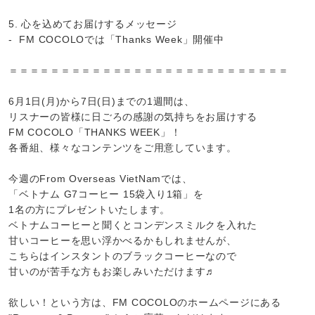
5. 心を込めてお届けするメッセージ
- FM COCOLOでは「Thanks Week」開催中
＝＝＝＝＝＝＝＝＝＝＝＝＝＝＝＝＝＝＝＝＝＝＝＝＝＝＝
6月1日(月)から7日(日)までの1週間は、
リスナーの皆様に日ごろの感謝の気持ちをお届けする
FM COCOLO「THANKS WEEK」！
各番組、様々なコンテンツをご用意しています。
今週のFrom Overseas VietNamでは、
「ベトナム G7コーヒー 15袋入り1箱」を
1名の方にプレゼントいたします。
ベトナムコーヒーと聞くとコンデンスミルクを入れた
甘いコーヒーを思い浮かべるかもしれませんが、
こちらはインスタントのブラックコーヒーなので
甘いのが苦手な方もお楽しみいただけます♬
欲しい！という方は、FM COCOLOのホームページにある