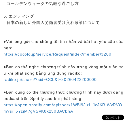
- ゴールデンウィークの気軽な過ごし方
5. エンディング
- 日本の新しい外国人労働者受け入れ政策について
●Vui lòng gửi cho chúng tôi tin nhắn và bài hát yêu cầu của
bạn:
https://cocolo.jp/service/Request/index/member/3200
●Bạn có thể nghe chương trình này trong vòng một tuần sa
u khi phát sóng bằng ứng dụng radiko:
radiko.jp/share/?sid=CCL&t=20260422200000
●Bạn cũng có thể thưởng thức chương trình này dưới dạng
podcast trên Spotify sau khi phát sóng:
https://open.spotify.com/episode/1WBi9JjzILJcJKRIWvRVO
m?si=5YziM7gVSVK8k250BACbhA