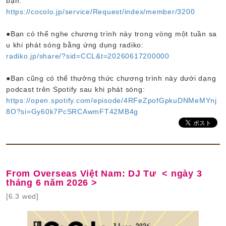
bạn:
https://cocolo.jp/service/Request/index/member/3200
●Bạn có thể nghe chương trình này trong vòng một tuần sa
u khi phát sóng bằng ứng dụng radiko:
radiko.jp/share/?sid=CCL&t=20260617200000
●Bạn cũng có thể thưởng thức chương trình này dưới dạng
podcast trên Spotify sau khi phát sóng:
https://open.spotify.com/episode/4RFeZpofGpkuDNMeMYnj
8O?si=Gy60k7PcSRCAwmFT42MB4g
From Overseas Việt Nam: DJ Tư < ngày 3
tháng 6 năm 2026 >
[6.3 wed]