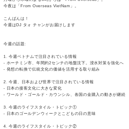
今夜は「From Overseas VietNam」。
こんばんは！
今週はDJ タォ チャンがお届けします
今週の話題:
1. 今週ベトナムで注目されている情報
- ホーチミン市、年間約2センチの地盤沈下。浸水対策を強化へ
- 発想の転換で伝統文化の価値を活用する取り組み
2. 今週、日本および世界で注目されている情報
- 日本の接客文化に大きな変化
- ワールド・ゴールド・カウンシル、各国の金購入の動きが継続
3. 今週のライフスタイル・トピック①
- 日本のゴールデンウィークとこどもの日の意味
4. 今週のライフスタイル・トピック②