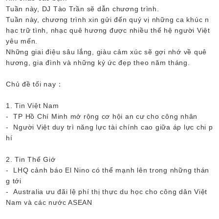
Tuần này, DJ Tào Trần sẽ dẫn chương trình.
Tuần này, chương trình xin gửi đến quý vị những ca khúc n
hạc trữ tình, nhạc quê hương được nhiều thế hệ người Việt
yêu mến.
Những giai điệu sâu lắng, giàu cảm xúc sẽ gợi nhớ về quê
hương, gia đình và những ký ức đẹp theo năm tháng.
Chủ đề tối nay：
1. Tin Việt Nam
- TP Hồ Chí Minh mở rộng cơ hội an cư cho công nhân
- Người Việt duy trì năng lực tài chính cao giữa áp lực chi p
hí
2. Tin Thế Giớ
- LHQ cảnh báo El Nino có thể mạnh lên trong những thán
g tới
- Australia ưu đãi lệ phí thị thực du học cho công dân Việt
Nam và các nước ASEAN