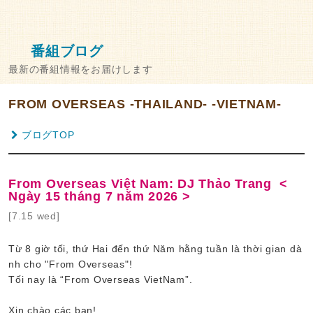
番組ブログ
最新の番組情報をお届けします
FROM OVERSEAS -THAILAND- -VIETNAM-
ブログTOP
From Overseas Việt Nam: DJ Thảo Trang <
Ngày 15 tháng 7 năm 2026 >
[7.15 wed]
Từ 8 giờ tối, thứ Hai đến thứ Năm hằng tuần là thời gian dà
nh cho "From Overseas"!
Tối nay là “From Overseas VietNam”.
Xin chào các bạn!