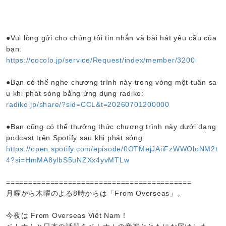
●Vui lòng gửi cho chúng tôi tin nhắn và bài hát yêu cầu của
bạn:
https://cocolo.jp/service/Request/index/member/3200
●Bạn có thể nghe chương trình này trong vòng một tuần sa
u khi phát sóng bằng ứng dụng radiko:
radiko.jp/share/?sid=CCL&t=20260701200000
●Bạn cũng có thể thưởng thức chương trình này dưới dạng
podcast trên Spotify sau khi phát sóng:
https://open.spotify.com/episode/0OTMejJAiiFzWWOloNM2t
4?si=HmMA8ylbS5uNZXx4yvMTLw
==========================================
月曜から木曜のよる8時からは「From Overseas」。
今夜は From Overseas Viêt Nam！