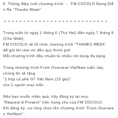
5. Thông điệp cuối chương trình: - FM COCOLO Đang Diễ
n Ra “Thanks Week”
＝＝＝＝＝＝＝＝＝＝＝＝＝＝＝＝＝＝＝＝＝＝＝＝＝＝＝
Trong tuần từ ngày 1 tháng 6 (Thứ Hai) đến ngày 7 tháng 6
(Chủ Nhật),
FM COCOLO sẽ tổ chức chương trình “THANKS WEEK”
để gửi lời cảm ơn đến quý thính giả!
Mỗi chương trình đều chuẩn bị nhiều nội dung đa dạng.
Trong chương trình From Overseas VietNam tuần này,
chúng tôi sẽ tặng
“1 hộp cà phê G7 Việt Nam (15 gói)”
cho 1 người may mắn.
Nếu bạn muốn nhận quà, hãy đăng ký tại mục
"Request & Present" trên trang chủ của FM COCOLO.
Khi đăng ký, vui lòng chọn tên chương trình "From Oversea
s VietNam",