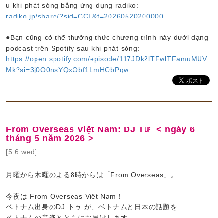
u khi phát sóng bằng ứng dụng radiko:
radiko.jp/share/?sid=CCL&t=20260520200000
●Bạn cũng có thể thưởng thức chương trình này dưới dạng
podcast trên Spotify sau khi phát sóng:
https://open.spotify.com/episode/117JDk2lTFwlTFamuMUV
Mk?si=3j0O0nsYQxObf1LmHObPgw
From Overseas Việt Nam: DJ Tư < ngày 6
tháng 5 năm 2026 >
[5.6 wed]
月曜から木曜のよる8時からは「From Overseas」。
今夜は From Overseas Viêt Nam！
ベトナム出身のDJ トゥ が、ベトナムと日本の話題を
ベトナムの音楽とともにお届けします。