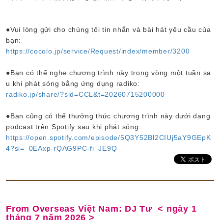
●Vui lòng gửi cho chúng tôi tin nhắn và bài hát yêu cầu của
bạn:
https://cocolo.jp/service/Request/index/member/3200
●Bạn có thể nghe chương trình này trong vòng một tuần sa
u khi phát sóng bằng ứng dụng radiko:
radiko.jp/share/?sid=CCL&t=20260715200000
●Bạn cũng có thể thưởng thức chương trình này dưới dạng
podcast trên Spotify sau khi phát sóng:
https://open.spotify.com/episode/5Q3Y52Bl2CIUj5aY9GEpK
4?si=_0EAxp-rQAG9PC-fi_JE9Q
From Overseas Việt Nam: DJ Tư < ngày 1
tháng 7 năm 2026 >