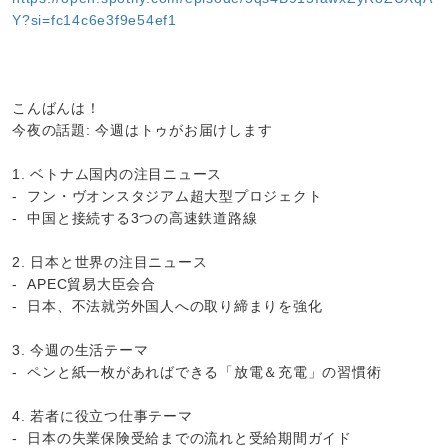
Y?si=fc14c6e3f9e54ef1
こんばんは！
今夜の話題: 今週はトゥがお届けします
1. ベトナム国内の注目ニュース
- フン・ヴオンスタジアム超大型プロジェクト
- 中国と接続する3つの高速鉄道路線
2. 日本と世界の注目ニュース
- APEC貿易大臣会合
- 日本、不法就労外国人への取り締まりを強化
3. 今週の生活テーマ
- ペンと紙一枚があればできる「放電＆充電」の習慣術
4. 若者に役立つ仕事テーマ
- 日本の失業保険受給までの流れと受給期間ガイド