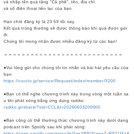
và nhập tên quà tặng "Cà phê", tên, địa chỉ
và số điện thoại liên lạc của bạn.
Hạn chót đăng ký là 23:59 tối nay.
Kết quả trúng thưởng sẽ được thông báo khi quà được gửi
đi.
Chúng tôi mong nhận được nhiều đăng ký từ các bạn!
＝＝＝＝＝＝＝＝＝＝＝＝＝＝＝＝＝＝＝＝＝＝＝＝＝＝＝
●Vui lòng gửi cho chúng tôi tin nhắn và bài hát yêu cầu của
bạn:
https://cocolo.jp/service/Request/index/member/3200
●Bạn có thể nghe chương trình này trong vòng một tuần sa
u khi phát sóng bằng ứng dụng radiko:
radiko.jp/share/?sid=CCL&t=20260603200000
●Bạn cũng có thể thưởng thức chương trình này dưới dạng
podcast trên Spotify sau khi phát sóng:
https://open.spotify.com/episode/5qs4B915IawxZyR8ZUXqA