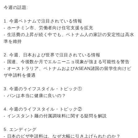
今週の話題:
1. 今週ベトナムで注目されている情報
- ホーチミン市、労働者向け住宅支援を拡充
- 生活費の上昇が続く中でも、ベトナム人の家計の安定性は高水
準を維持
2. 今週、日本および世界で注目されている情報
- 国連、今後数か月でエルニーニョ現象が強まる可能性を警告
- オーストラリア、ベトナムおよびASEAN諸国の留学生向けビ
ザ申請料を優遇
3. 今週のライフスタイル・トピック①
- パンは本当に健康に良いの？
4. 今週のライフスタイル・トピック②
- インスタント麺の付属調味料に関する疑問を解説
5. エンディング
- 日本のビザ申請料は、なぜ大幅に引き上げられたのか？