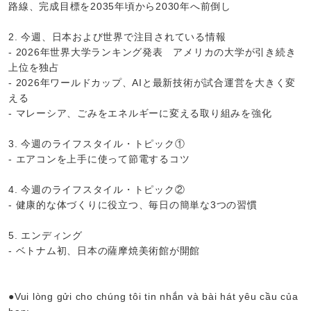
路線、完成目標を2035年頃から2030年へ前倒し
2. 今週、日本および世界で注目されている情報
- 2026年世界大学ランキング発表 アメリカの大学が引き続き
上位を独占
- 2026年ワールドカップ、AIと最新技術が試合運営を大きく変
える
- マレーシア、ごみをエネルギーに変える取り組みを強化
3. 今週のライフスタイル・トピック①
- エアコンを上手に使って節電するコツ
4. 今週のライフスタイル・トピック②
- 健康的な体づくりに役立つ、毎日の簡単な3つの習慣
5. エンディング
- ベトナム初、日本の薩摩焼美術館が開館
●Vui lòng gửi cho chúng tôi tin nhắn và bài hát yêu cầu của