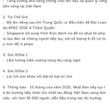
- Tăng cường khả năng chống chịu khí hậu và quản lý rừng
bền vững tại Việt Nam
2. Tin Thế Giớ
- Mỹ lên tiếng sau khi Trung Quốc ra điều kiện để Đài Loan
dự APEC 2026 ở Thâm Quyến
- Singapore bổ sung hình thức đánh roi để xử phạt tội phạ
m lừa đảo và những người tiếp tay, với số lượng 6-24 roi tù
y mức độ vi phạm
3. Sức KHỏe 1
- Lầm tưởng hầm xương càng lâu càng ngọt
4. Sức KHỏe 2
- Lợi ích sức khỏe nổi bật từ hạt óc chó
5. Thông báo- 10 tháng của năm 2025, Nhật Bản tiếp tục l
à thị trường tiếp nhận lớn nhất lao động Việt Nam sang làm
việc, với hơn 55.000 người, dẫn đầu trong các thị trường.