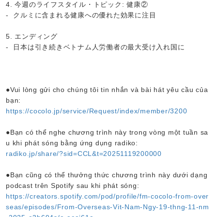
4. 今週のライフスタイル・トピック: 健康②
- クルミに含まれる健康への優れた効果に注目
5. エンディング
- 日本は引き続きベトナム人労働者の最大受け入れ国に
●Vui lòng gửi cho chúng tôi tin nhắn và bài hát yêu cầu của
bạn:
https://cocolo.jp/service/Request/index/member/3200
●Bạn có thể nghe chương trình này trong vòng một tuần sa
u khi phát sóng bằng ứng dụng radiko:
radiko.jp/share/?sid=CCL&t=20251119200000
●Bạn cũng có thể thưởng thức chương trình này dưới dạng
podcast trên Spotify sau khi phát sóng:
https://creators.spotify.com/pod/profile/fm-cocolo-from-over
seas/episodes/From-Overseas-Vit-Nam-Ngy-19-thng-11-nm