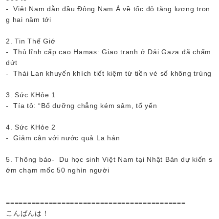
- Việt Nam dẫn đầu Đông Nam Á về tốc độ tăng lương tron
g hai năm tới
2. Tin Thế Giớ
- Thủ lĩnh cấp cao Hamas: Giao tranh ở Dải Gaza đã chấm
dứt
- Thái Lan khuyến khích tiết kiệm từ tiền vé số không trúng
3. Sức KHỏe 1
- Tía tô: “Bổ dưỡng chẳng kém sâm, tổ yến
4. Sức KHỏe 2
- Giảm cân với nước quả La hán
5. Thông báo- Du học sinh Việt Nam tại Nhật Bản dự kiến s
ớm chạm mốc 50 nghìn người
==========================================
こんばんは！