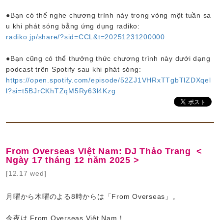
●Bạn có thể nghe chương trình này trong vòng một tuần sa
u khi phát sóng bằng ứng dụng radiko:
radiko.jp/share/?sid=CCL&t=20251231200000
●Bạn cũng có thể thưởng thức chương trình này dưới dạng
podcast trên Spotify sau khi phát sóng:
https://open.spotify.com/episode/52ZJ1VHRxTTgbTlZDXqel
l?si=t5BJrCKhTZqM5Ry63l4Kzg
From Overseas Việt Nam: DJ Thảo Trang <
Ngày 17 tháng 12 năm 2025 >
[12.17 wed]
月曜から木曜のよる8時からは「From Overseas」。
今夜は From Overseas Viêt Nam！