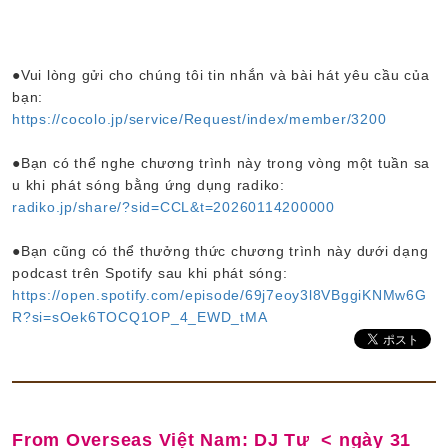
●Vui lòng gửi cho chúng tôi tin nhắn và bài hát yêu cầu của
bạn:
https://cocolo.jp/service/Request/index/member/3200
●Bạn có thể nghe chương trình này trong vòng một tuần sa
u khi phát sóng bằng ứng dụng radiko:
radiko.jp/share/?sid=CCL&t=20260114200000
●Bạn cũng có thể thưởng thức chương trình này dưới dạng
podcast trên Spotify sau khi phát sóng:
https://open.spotify.com/episode/69j7eoy3l8VBggiKNMw6G
R?si=sOek6TOCQ1OP_4_EWD_tMA
From Overseas Việt Nam: DJ Tư < ngày 31