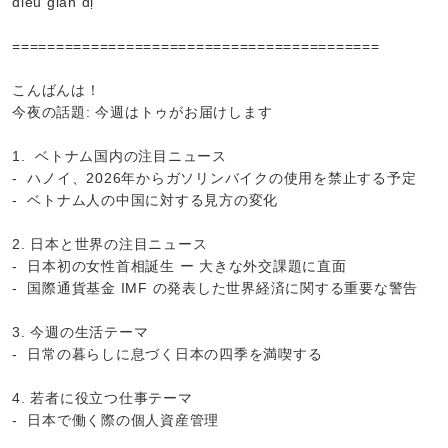
điều giản dị”
==========================================
こんばんは！
今夜の話題: 今週はトゥがお届けします
1. ベトナム国内の注目ニュース
- ハノイ、2026年からガソリンバイクの使用を禁止する予定
- ベトナム人の中国に対する見方の変化
2. 日本と世界の注目ニュース
- 日本初の女性首相誕生 ー 大きな外交課題に直面
- 国際通貨基金 IMF の発表した世界経済に関する重要な警告
3. 今週の生活テーマ
- 日常の暮らしに息づく日本の四季を満喫する
4. 若者に役立つ仕事テーマ
- 日本で働く際の個人資産管理