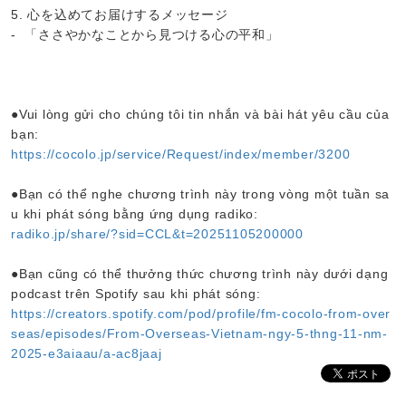
5. 心を込めてお届けするメッセージ
- 「ささやかなことから見つける心の平和」
●Vui lòng gửi cho chúng tôi tin nhắn và bài hát yêu cầu của
bạn:
https://cocolo.jp/service/Request/index/member/3200
●Bạn có thể nghe chương trình này trong vòng một tuần sa
u khi phát sóng bằng ứng dụng radiko:
radiko.jp/share/?sid=CCL&t=20251105200000
●Bạn cũng có thể thưởng thức chương trình này dưới dạng
podcast trên Spotify sau khi phát sóng:
https://creators.spotify.com/pod/profile/fm-cocolo-from-over
seas/episodes/From-Overseas-Vietnam-ngy-5-thng-11-nm-
2025-e3aiaau/a-ac8jaaj