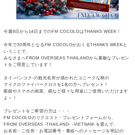
今週8日から14日までのFM COCOLOはTHANKS WEEK！
今年で30周年となるFM COCOLOがおくるTHANKS WEEKと
いうことで、
みなさまへFROM OVERSEAS THAILANDから素敵なプレゼン
トをご用意しています！
タイ-バンコク-の観光名所が描かれたユニークな柄の
マイクロファイバークロスを1名の方へプレゼント！
眼鏡やスマホの画面、鏡など様々な用途にご使用いただけます
よ～！
プレゼントをご希望の方は・・・
FM COCOLOのリクエスト・プレゼントフォームから、
FROM OVERSEAS -THAILAND- -VIETNAM-を選んで、
お名前・ご住所・お電話番号・番組へのメッセージを明記の