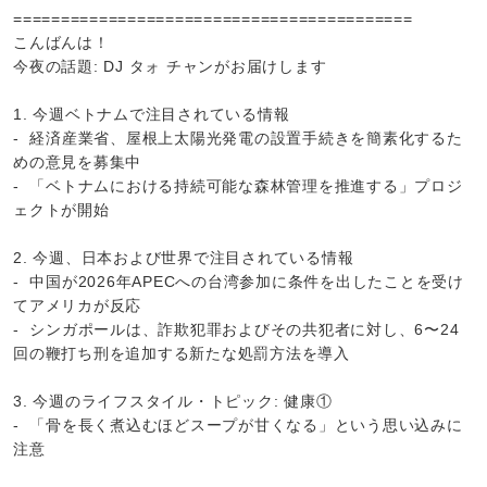
==========================================
こんばんは！
今夜の話題: DJ タォ チャンがお届けします
1. 今週ベトナムで注目されている情報
- 経済産業省、屋根上太陽光発電の設置手続きを簡素化するた
めの意見を募集中
- 「ベトナムにおける持続可能な森林管理を推進する」プロジ
ェクトが開始
2. 今週、日本および世界で注目されている情報
- 中国が2026年APECへの台湾参加に条件を出したことを受け
てアメリカが反応
- シンガポールは、詐欺犯罪およびその共犯者に対し、6〜24
回の鞭打ち刑を追加する新たな処罰方法を導入
3. 今週のライフスタイル・トピック: 健康①
- 「骨を長く煮込むほどスープが甘くなる」という思い込みに
注意