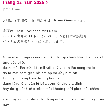
tháng 12 năm 2025 >
[12.31 wed]
月曜から木曜のよる8時からは「From Overseas」。
今夜は From Overseas Viêt Nam！
ベトナム出身のDJ トゥ が、ベトナムと日本の話題を
ベトナムの音楽とともにお届けします。
Giữa những ngày cuối năm, khi làn gió lạnh khẽ chạm vào t
ừng góc phố,
được một lần nữa kết nối với quý vị qua làn sóng radio,
đó là một cảm giác rất ấm áp và đầy biết ơn.
Dù quý vị đang trên đường tan ca,
đang lặng lẽ chuẩn bị bữa cơm tối cho gia đình,
hay đang dành cho mình một khoảng thời gian thật chậm
——
việc quý vị chọn dừng lại, lắng nghe chương trình ngày hôm
nay