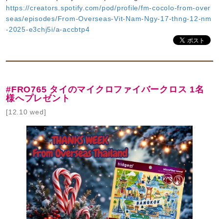
https://creators.spotify.com/pod/profile/fm-cocolo-from-over
seas/episodes/From-Overseas-Vit-Nam-Ngy-17-thng-12-nm
-2025-e3chj5i/a-accbtp4
#FRO765 タイのマイクロファイバークロス 1名
様へプレゼント
[12.10 wed]