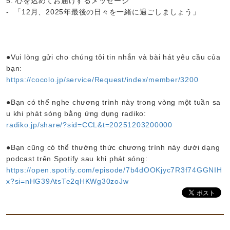
5. 心を込めてお届けするメッセージ
- 「12月、2025年最後の日々を一緒に過ごしましょう」
●Vui lòng gửi cho chúng tôi tin nhắn và bài hát yêu cầu của
bạn:
https://cocolo.jp/service/Request/index/member/3200
●Bạn có thể nghe chương trình này trong vòng một tuần sa
u khi phát sóng bằng ứng dụng radiko:
radiko.jp/share/?sid=CCL&t=20251203200000
●Bạn cũng có thể thưởng thức chương trình này dưới dạng
podcast trên Spotify sau khi phát sóng:
https://open.spotify.com/episode/7b4dOOKjyc7R3f74GGNIH
x?si=nHG39AtsTe2qHKWg30zoJw