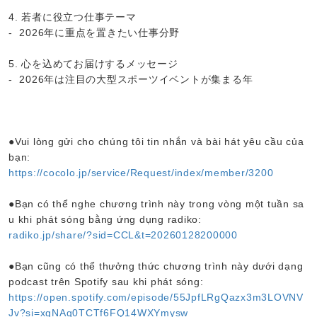
4. 若者に役立つ仕事テーマ
- 2026年に重点を置きたい仕事分野
5. 心を込めてお届けするメッセージ
- 2026年は注目の大型スポーツイベントが集まる年
●Vui lòng gửi cho chúng tôi tin nhắn và bài hát yêu cầu của
bạn:
https://cocolo.jp/service/Request/index/member/3200
●Bạn có thể nghe chương trình này trong vòng một tuần sa
u khi phát sóng bằng ứng dụng radiko:
radiko.jp/share/?sid=CCL&t=20260128200000
●Bạn cũng có thể thưởng thức chương trình này dưới dạng
podcast trên Spotify sau khi phát sóng:
https://open.spotify.com/episode/55JpfLRgQazx3m3LOVNV
Jv?si=xgNAq0TCTf6FQ14WXYmysw