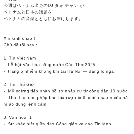
今週はベトナム出身のDJ タォ チャン が、
ベトナムと日本の話題を
ベトナムの音楽とともにお届けします。
Xin kính chào！
Chủ đề tối nay：
1. Tin Việt Nam
- Lễ hội Văn hóa sông nước Cần Thơ 2025
- trạng ô nhiễm không khí tại Hà Nội — đáng lo ngại
2. Tin Thế Giớ
- Mỹ ngừng tiếp nhận hồ sơ nhập cư từ công dân 19 nước
- Thái Lan cho phép bán bia rượu buổi chiều sau nhiều nă
m áp dụng lệnh cấm
3. Văn hóa 1
- Sự khác biệt giữa đạo Công giáo và đạo Tin lành