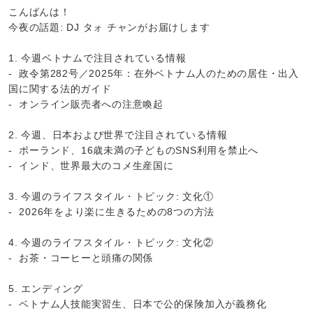
こんばんは！
今夜の話題: DJ タォ チャンがお届けします
1. 今週ベトナムで注目されている情報
- 政令第282号／2025年：在外ベトナム人のための居住・出入
国に関する法的ガイド
- オンライン販売者への注意喚起
2. 今週、日本および世界で注目されている情報
- ポーランド、16歳未満の子どものSNS利用を禁止へ
- インド、世界最大のコメ生産国に
3. 今週のライフスタイル・トピック: 文化①
- 2026年をより楽に生きるための8つの方法
4. 今週のライフスタイル・トピック: 文化②
- お茶・コーヒーと頭痛の関係
5. エンディング
- ベトナム人技能実習生、日本で公的保険加入が義務化