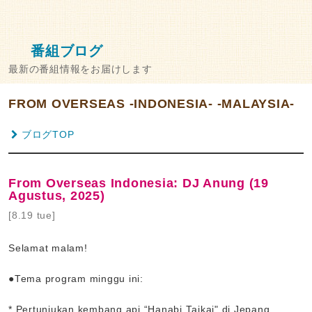
番組ブログ
最新の番組情報をお届けします
FROM OVERSEAS -INDONESIA- -MALAYSIA-
ブログTOP
From Overseas Indonesia: DJ Anung (19
Agustus, 2025)
[8.19 tue]
Selamat malam!
●Tema program minggu ini:
* Pertunjukan kembang api “Hanabi Taikai" di Jepang