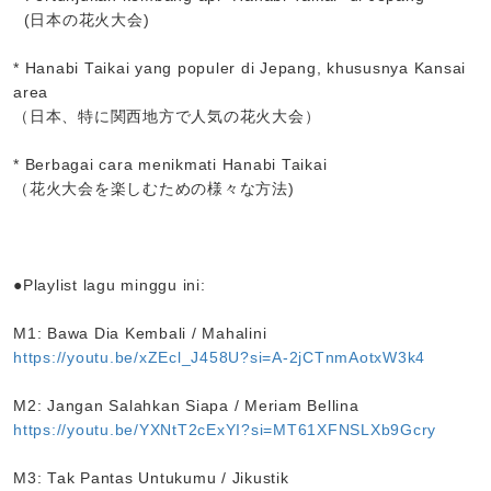
(日本の花火大会)
* Hanabi Taikai yang populer di Jepang, khususnya Kansai
area
（日本、特に関西地方で人気の花火大会）
* Berbagai cara menikmati Hanabi Taikai
（花火大会を楽しむための様々な方法)
●Playlist lagu minggu ini:
M1: Bawa Dia Kembali / Mahalini
https://youtu.be/xZEcl_J458U?si=A-2jCTnmAotxW3k4
M2: Jangan Salahkan Siapa / Meriam Bellina
https://youtu.be/YXNtT2cExYI?si=MT61XFNSLXb9Gcry
M3: Tak Pantas Untukumu / Jikustik