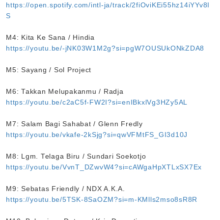
https://open.spotify.com/intl-ja/track/2fiOviKEi55hz14iYYv8I
S
M4: Kita Ke Sana / Hindia
https://youtu.be/-jNK03W1M2g?si=pgW7OUSUkONkZDA8
M5: Sayang / Sol Project
M6: Takkan Melupakanmu / Radja
https://youtu.be/c2aC5f-FW2I?si=enIBkxlVg3HZy5AL
M7: Salam Bagi Sahabat / Glenn Fredly
https://youtu.be/vkafe-2kSjg?si=qwVFMtFS_GI3d10J
M8: Lgm. Telaga Biru / Sundari Soekotjo
https://youtu.be/VvnT_DZwvW4?si=cAWgaHpXTLxSX7Ex
M9: Sebatas Friendly / NDX A.K.A.
https://youtu.be/5TSK-8SaOZM?si=m-KMlls2mso8sR8R