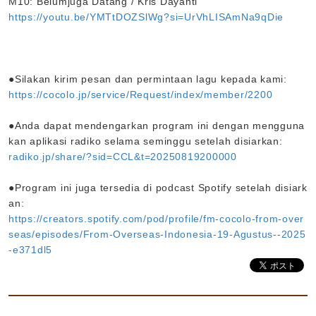
M10: Belumjuga Datang / Kris Dayanti
https://youtu.be/YMTtDOZSlWg?si=UrVhLISAmNa9qDie
●Silakan kirim pesan dan permintaan lagu kepada kami:
https://cocolo.jp/service/Request/index/member/2200
●Anda dapat mendengarkan program ini dengan mengguna
kan aplikasi radiko selama seminggu setelah disiarkan:
radiko.jp/share/?sid=CCL&t=20250819200000
●Program ini juga tersedia di podcast Spotify setelah disiark
an:
https://creators.spotify.com/pod/profile/fm-cocolo-from-over
seas/episodes/From-Overseas-Indonesia-19-Agustus--2025
-e371dl5