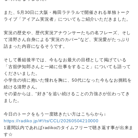
また、5月30日に大阪・梅田ラテラルで開催される単独トーク
ライブ「アイアム実況者」についてもご紹介いただきました。
実況の歴史や、歴代実況アナウンサーたちの名フレーズ、そし
て清野さん自身による“実況のカバー”など、実況愛がたっぷり
詰まった内容になるそうです。
そして番組後半では、今もなお最大の目標として掲げている
「古舘伊知郎さんと一緒に仕事をすること」についても語って
くださいました。
小学生の頃に抱いた憧れを胸に、50代になった今もなお挑戦を
続ける清野さん。
その姿からは、“好き”を追い続けることの力強さが伝わってき
ました。
今日のトークをもう一度聴きたい方はこちらから↓
https://radiko.jp/#!/ts/CCL/20260504210000
1週間以内であればradikoのタイムフリーで聴き返す事が出来ま
す☆