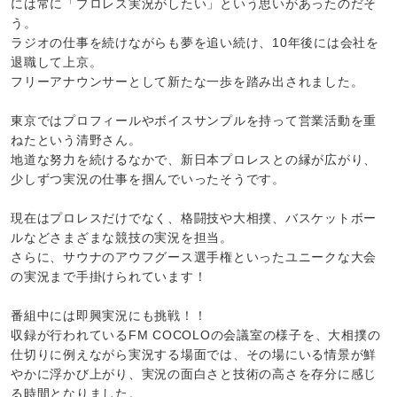
には常に「プロレス実況がしたい」という思いがあったのだそ
う。
ラジオの仕事を続けながらも夢を追い続け、10年後には会社を
退職して上京。
フリーアナウンサーとして新たな一歩を踏み出されました。
東京ではプロフィールやボイスサンプルを持って営業活動を重
ねたという清野さん。
地道な努力を続けるなかで、新日本プロレスとの縁が広がり、
少しずつ実況の仕事を掴んでいったそうです。
現在はプロレスだけでなく、格闘技や大相撲、バスケットボー
ルなどさまざまな競技の実況を担当。
さらに、サウナのアウフグース選手権といったユニークな大会
の実況まで手掛けられています！
番組中には即興実況にも挑戦！！
収録が行われているFM COCOLOの会議室の様子を、大相撲の
仕切りに例えながら実況する場面では、その場にいる情景が鮮
やかに浮かび上がり、実況の面白さと技術の高さを存分に感じ
る時間となりました。