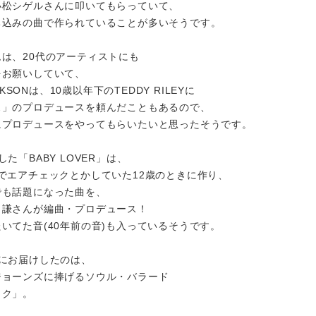
小松シゲルさんに叩いてもらっていて、
ち込みの曲で作られていることが多いそうです。
は、20代のアーティストにも
をお願いしていて、
ACKSONは、10歳以年下のTEDDY RILEYに
ス」のプロデュースを頼んだこともあるので、
にプロデュースをやってもらいたいと思ったそうです。
た「BABY LOVER」は、
でエアチェックとかしていた12歳のときに作り、
でも話題になった曲を、
田謙さんが編曲・プロデュース！
いてた音(40年前の音)も入っているそうです。
にお届けしたのは、
ジョーンズに捧げるソウル・バラード
イク」。