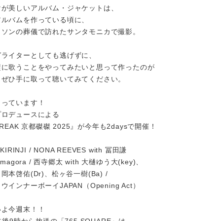
けが美しいアルバム・ジャケットは、
アルバムを作っている頃に、
クソンの葬儀で訪れたサンタモニカで撮影。
グライターとしても逃げずに、
璧に歌うことをやってみたいと思って作ったのが
！ぜひ手に取って聴いてみてください。
まっています！
プロデュースによる
FREAK 京都磔磔 2025』が今年も2daysで開催！
IRINJI / NONA REEVES with 冨⽥謙
agora / ⻄寺郷太 with ⼤樋ゆう⼤(key)、
r)、松ヶ⾕⼀樹(Ba) /
ーイJAPAN（Opening Act）
いよ今週末！！