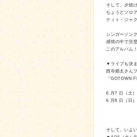
そして、夕焼
ちょうどソロ
ティト・ジャ
シンガーソン
感情の中で完
このアルバム
▼ライブも決
⻄寺郷太さん
『GOTOWN 
6 ⽉7 ⽇（⼟）K
6 ⽉8 ⽇（⽇）m
岡本啓佑(D
ウインナーボ
そして、いよ