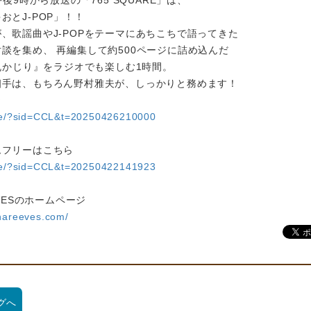
午後9時から放送の「765 SQUARE」は、
おとJ-POP」！！
、歌謡曲やJ-POPをテーマにあちこちで語ってきた
談を集め、 再編集して約500ページに詰め込んだ
P丸かじり』をラジオでも楽しむ1時間。
相手は、もちろん野村雅夫が、しっかりと務めます！
ひ
are/?sid=CCL&t=20250426210000
ムフリーはこちら
are/?sid=CCL&t=20250422141923
EVESのホームページ
nareeves.com/
グへ