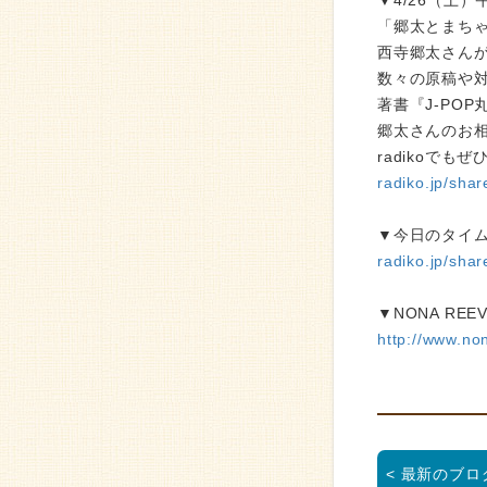
▼4/26（土）
「郷太とまちゃ
西寺郷太さんが
数々の原稿や対
著書『J-PO
郷太さんのお
radikoでもぜ
radiko.jp/sh
▼今日のタイ
radiko.jp/sh
▼NONA RE
http://www.no
< 最新のブロ