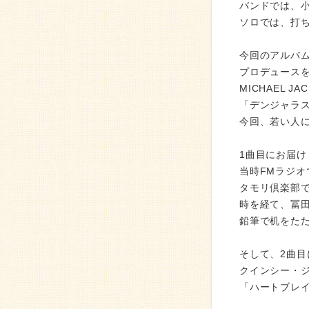
バンドでは、
ソロでは、打
今回のアルバム
プロデュース
MICHAEL J
「デンジャラ
今回、若い人
1曲目にお届けし
当時FMラジオ
タモリ倶楽部
時を経て、冨
鉛筆で机をたた
そして、2曲目
クインシー・
「ハートブレ