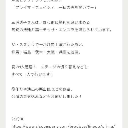
今回ピックアップしたのは、
「プライマ・フェイシィ ー私の声を聞いてー」
三浦透子さんは、野心的に勝利を追い求める
気鋭の法廷弁護士テッサ・エンスラを演じられています。
ザ・スズナリで一か月間上演されたあと、
群馬・福島・茨木・大阪・兵庫を巡演。
初の1人芝居！ ステージの切り替えなども
すべて一人で行います！
役作りや演出の栗山民也とのお話、
公演の意気込みなどもお伺いしました！
公式HP
https://www.siscompany.com/produce/lineup/prima/