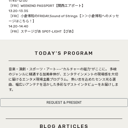
11:45-12:00
COCOLO FEATURE
［FRI］WEEKEND PASSPORT【関西エアポート】
13:20-13:35
DJ
［FRI］小倉博和のFRIDAY,Sound of Strings
【＞＞小倉博和へのメッセ
ージはこちら！】
14:20-14:40
FAQ
［FRI］ステージぴあ SPOT-LIGHT
【ぴあ】
RADIPASSTORE
TODAY'S PROGRAM
765MARKET
音楽・演劇・スポーツ・アート——“カルチャーの磁力”がここに。 多岐
のジャンルに精通する加美幸伸が、エンタテインメントの現場感を大切
に届けるエンタメ現場主義プログラム。 熱い志を込めたセンス光る選
曲、幅広いアンテナを活かした多彩なゲストインタビューをお届けしま
す。
REQUEST & PRESENT
BLOG ARTICLES