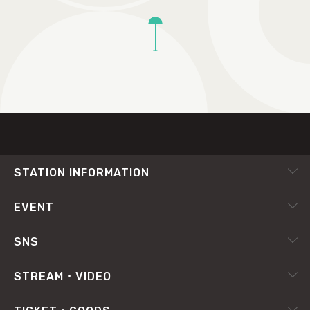
TOP
STATION INFORMATION
会社概要
EVENT
採用情報
ピックアップ
SNS
番組放送基準
イベントカレンダー
RADIPASS
STREAM・VIDEO
番組審議会
X（旧Twitter）
radiko.jp
プライバシーポリシー