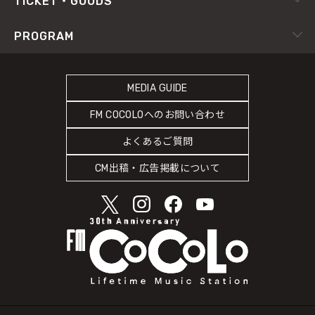
TICKET・GOODS
Facebook
YouTube Channel
サイトポリシー
RADIPASS TICKET
PROGRAM
Instagram
FM802
SDGsへの取り組み
RADIPASS STORE
タイムテーブル
緊急地震速報の対応
RADIPASS GOLD
MEDIA GUIDE
DJ
災害情報共有パートナーシップ
FM COCOLOへのお問い合わせ
ゲストカレンダー
人権尊重・コンプライアンスに関する調査の結果について
よくあるご質問
COCOLO FEATURE
CM出稿・広告掲載について