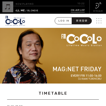
10:22
NOW PLAYING
CALL ME
ON-AIR LIST
/ BLONDIE
STREAM
LOG IN
新規登録
メニュ
検
索
PICK UP
GUEST CALENDAR
ON-AIR LIST
EVENT CALENDAR
TIMETABLE
TIMETABLE