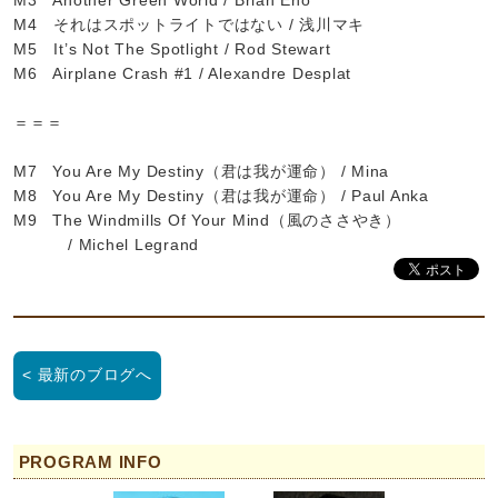
M3 Another Green World / Brian Eno
M4 それはスポットライトではない / 浅川マキ
M5 It’s Not The Spotlight / Rod Stewart
M6 Airplane Crash #1 / Alexandre Desplat
＝＝＝
M7 You Are My Destiny（君は我が運命） / Mina
M8 You Are My Destiny（君は我が運命） / Paul Anka
M9 The Windmills Of Your Mind（風のささやき）
/ Michel Legrand
< 最新のブログへ
PROGRAM INFO