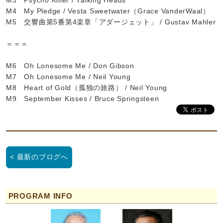
M3 Psycho Killer / Talking Heads
M4 My Pledge / Vesta Sweetwater（Grace VanderWaal）
M5 交響曲第5番第4楽章「アダージェット」 / Gustav Mahler
＝＝＝
M6 Oh Lonesome Me / Don Gibson
M7 Oh Lonesome Me / Neil Young
M8 Heart of Gold（孤独の旅路） / Neil Young
M9 September Kisses / Bruce Springsteen
< 最新のブログへ
PROGRAM INFO