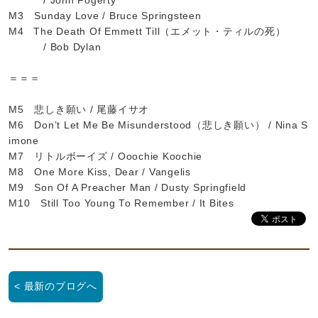
/ John Fogerty
M3 Sunday Love / Bruce Springsteen
M4 The Death Of Emmett Till（エメット・ティルの死）
/ Bob Dylan
＝＝＝
M5 悲しき願い / 尾藤イサオ
M6 Don’t Let Me Be Misunderstood（悲しき願い） / Nina S
imone
M7 リトルボーイズ / Ooochie Koochie
M8 One More Kiss, Dear / Vangelis
M9 Son Of A Preacher Man / Dusty Springfield
M10 Still Too Young To Remember / It Bites
< 最新のブログへ