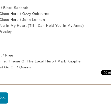
/ Black Sabbath
lass Hero / Ozzy Osbourne
lass Hero / John Lennon
You In My Heart (Till I Can Hold You In My Arms)
esley
 / Free
e: Theme Of The Local Hero / Mark Knopfler
t Go On / Queen
グへ