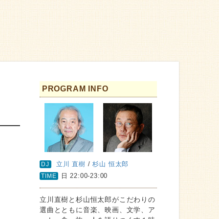
PROGRAM INFO
立川 直樹
/
杉山 恒太郎
DJ
日 22:00-23:00
TIME
立川直樹と杉山恒太郎がこだわりの
選曲とともに音楽、映画、文学、ア