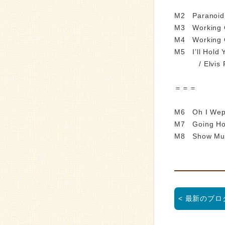
M2 Paranoid 
M3 Working C
M4 Working C
M5 I’ll Hold 
/ Elvis Pr
＝＝＝
M6 Oh I Wept
M7 Going Hom
M8 Show Mus
< 最新のブロ