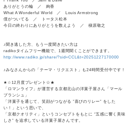
I Thank You ／ Sam & Dave
ありがとうの輪 ／ 絢香
What A Wonderful World ／ Louis Armstrong
僕がついてる ／ トータス松本
今日の終わりにありがとうを数えよう ／ 槇原敬之
♪聞き逃した方、もう一度聞きたい方は
radikoタイムフリー機能で、1週間聞くことができます。
http://www.radiko.jp/share/?sid=CCL&t=20251227170000
♪みなさんからの「テーマ・リクエスト」も24時間受付中です！
★☆12月度プレゼント☆★
「ロマンライフ」が運営する京都北山の洋菓子屋さん「マール
ブランシュ」
「洋菓子を通じて、笑顔がつながる ”喜びのリレー” をした
い！」という思いで、
「京都クオリティ」というコンセプトをもとに “五感に響く美味
しさ” を追求している洋菓子屋さんです。