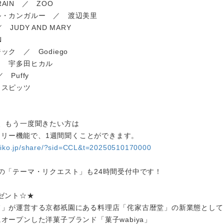
TRAIN ／ ZOO
ル・カンガルー ／ 渡辺美里
JUDY AND MARY
N
ク ／ Godiego
／ 宇多田ヒカル
 Puffy
 スピッツ
、もう一度聞きたい方は
イムフリー機能で、1週間聞くことができます。
diko.jp/share/?sid=CCL&t=20250510170000
の「テーマ・リクエスト」も24時間受付中です！
ゼント☆★
フ」が運営する京都祇園にある料理店「侘家古暦堂」の新業態として
オープンした洋菓子ブランド「菓子wabiya」