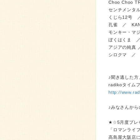
Choo Choo 
センチメンタ
くじら12号 ／ 
孔雀 ／ KA
モンキー・マジッ
ぼくはくま 
アジアの純真 ／
シロクマ ／
♪聞き逃した方
radikoタ
http://www.ra
♪みなさんから
★☆5月度プレ
「ロマンライ
高島屋大阪店に