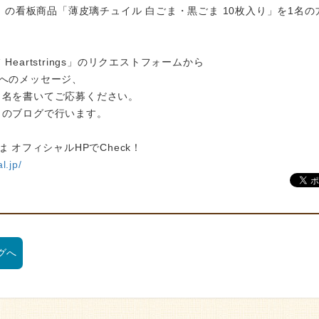
ya」の看板商品「薄皮璃チュイル 白ごま・黒ごま 10枚入り」を1名の
Heartstrings」のリクエストフォームから
Kへのメッセージ、
ト名を書いてご応募ください。
このブログで行います。
は オフィシャルHPでCheck！
al.jp/
グへ