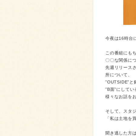
今夜は16時台
この番組にも
〇〇な関係に
先週リリースされ
所について、
”OUTSIDE”
”B面”にして
様々なお話を
そして、スタ
「私は土地を
聞き逃した方は