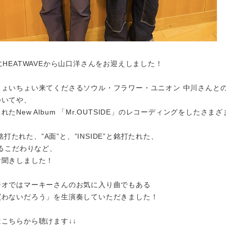
にHEATWAVEから山口洋さんをお迎えしました！
ちょいちょい来てくださるソウル・フラワー・ユニオン 中川さんと
ついてや、
たNew Album 「Mr.OUTSIDE」のレコーディングをしたさま
と銘打たれた、”A面”と、”INSIDE”と銘打たれた、
いるこだわりなど、
お聞きしました！
ジオではマーキーさんのお気に入り曲でもある
買わないだろう」を生演奏していただきました！
こちらから聴けます↓↓