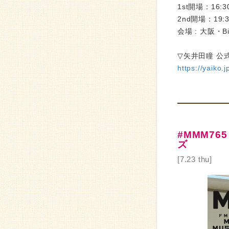
1st開場：16:3
2nd開場：19:3
会場 : 大阪・Bil
▽矢井田瞳 公式
https://yaiko.j
#MMM76
ズ
[7.23 thu]