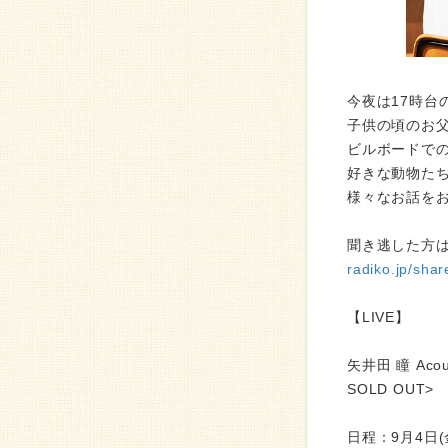
今夜は17時台
子供の頃のお
ビルボードで
好きな動物た
様々なお話を
聞き逃した方は
radiko.jp/sh
【LIVE】
矢井田 瞳 Acous
SOLD OUT>
日程：9月4日(