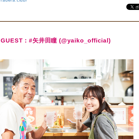
eradera.club/
GUEST：#矢井田瞳 (@yaiko_official)