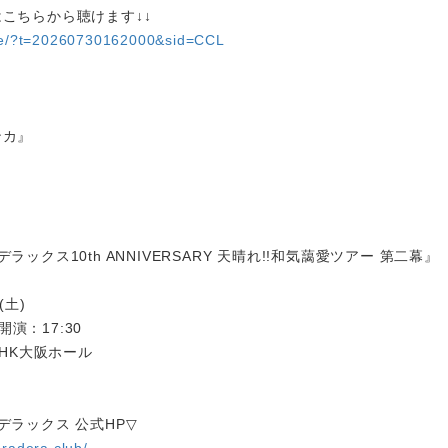
こちらから聴けます↓↓
are/?t=20260730162000&sid=CCL
ンカ』
ラックス10th ANNIVERSARY 天晴れ!!和気藹愛ツアー 第二幕』
(土)
 開演：17:30
NHK大阪ホール
デラックス 公式HP▽