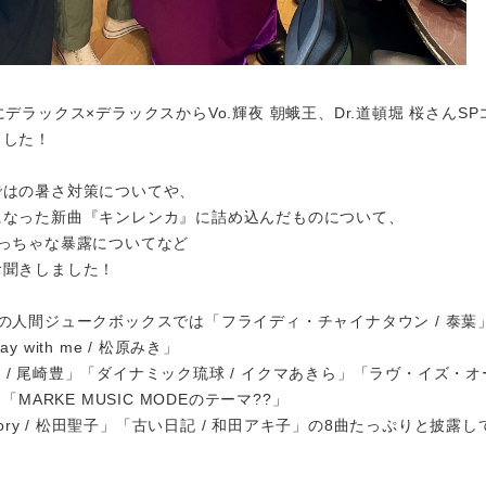
にデラックス×デラックスからVo.輝夜 朝蛾王、Dr.道頓堀 桜さんSP
ました！
ではの暑さ対策についてや、
になった新曲『キンレンカ』に詰め込んだものについて、
ちっちゃな暴露についてなど
お聞きしました！
の人間ジュークボックスでは「フライディ・チャイナタウン / 泰葉
y with me / 松原みき」
YOU / 尾崎豊」「ダイナミック琉球 / イクマあきら」「ラヴ・イズ・
「MARKE MUSIC MODEのテーマ??」
emory / 松田聖子」「古い日記 / 和田アキ子」の8曲たっぷりと披露