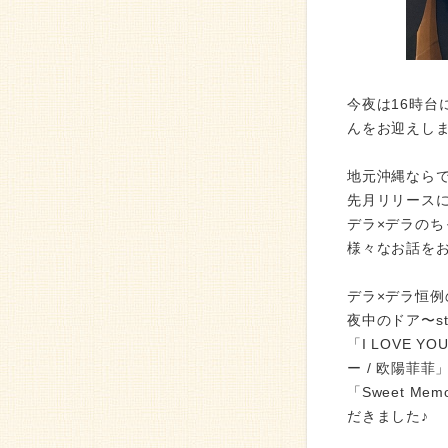
今夜は16時台
んをお迎えし
地元沖縄なら
先月リリース
デラ×デラの
様々なお話を
デラ×デラ恒例
夜中のドア〜sta
「I LOVE 
ー / 欧陽菲菲」
「Sweet M
だきました♪