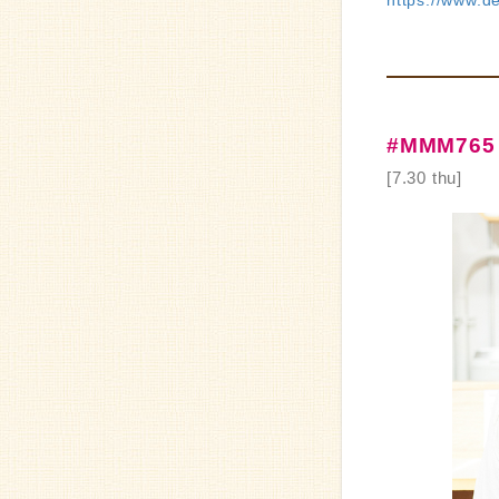
https://www.d
#MMM765 
[7.30 thu]