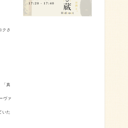
コクさ
」「真
オーヴァ
していた